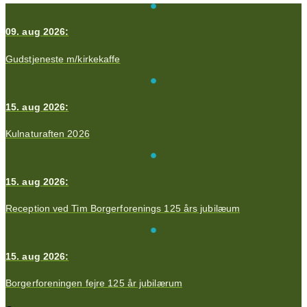
Videre
til
09. aug 2026:
indhold
Gudstjeneste m/kirkekaffe
15. aug 2026:
Kulnaturaften 2026
15. aug 2026:
Reception ved Tim Borgerforenings 125 års jubilæum
15. aug 2026:
Borgerforeningen fejre 125 år jubilærum