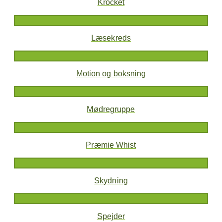
Krocket
Læsekreds
Motion og boksning
Mødregruppe
Præmie Whist
Skydning
Spejder