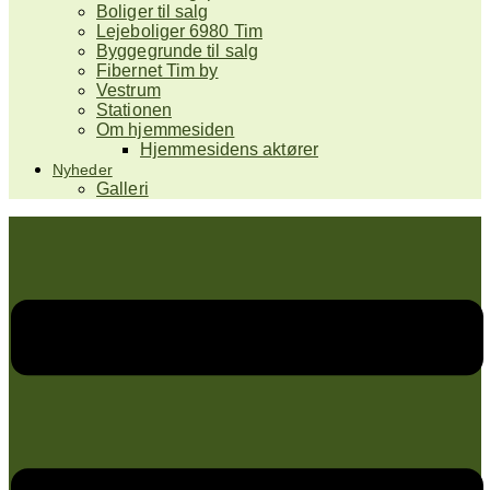
Boliger til salg
Lejeboliger 6980 Tim
Byggegrunde til salg
Fibernet Tim by
Vestrum
Stationen
Om hjemmesiden
Hjemmesidens aktører
Nyheder
Galleri