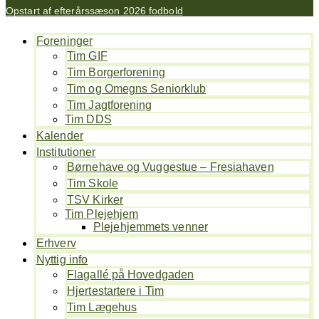
Opstart af efterårssæson 2026 fodbold
Foreninger
Tim GIF
Tim Borgerforening
Tim og Omegns Seniorklub
Tim Jagtforening
Tim DDS
Kalender
Institutioner
Børnehave og Vuggestue – Fresiahaven
Tim Skole
TSV Kirker
Tim Plejehjem
Plejehjemmets venner
Erhverv
Nyttig info
Flagallé på Hovedgaden
Hjertestartere i Tim
Tim Lægehus