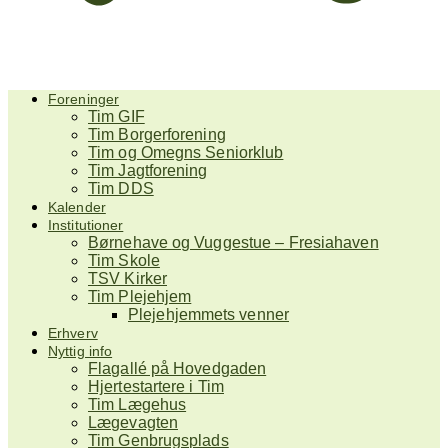
Foreninger
Tim GIF
Tim Borgerforening
Tim og Omegns Seniorklub
Tim Jagtforening
Tim DDS
Kalender
Institutioner
Børnehave og Vuggestue – Fresiahaven
Tim Skole
TSV Kirker
Tim Plejehjem
Plejehjemmets venner
Erhverv
Nyttig info
Flagallé på Hovedgaden
Hjertestartere i Tim
Tim Lægehus
Lægevagten
Tim Genbrugsplads