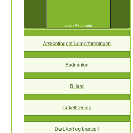
Open Aktiviteter
Årskontingent Borgerforeningen
Badminton
Billard
Cirkeltræning
Dart, kort og brætspil