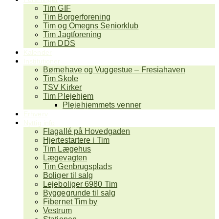
Tim GIF
Tim Borgerforening
Tim og Omegns Seniorklub
Tim Jagtforening
Tim DDS
Kalender
Institutioner
Børnehave og Vuggestue – Fresiahaven
Tim Skole
TSV Kirker
Tim Plejehjem
Plejehjemmets venner
Erhverv
Nyttig info
Flagallé på Hovedgaden
Hjertestartere i Tim
Tim Lægehus
Lægevagten
Tim Genbrugsplads
Boliger til salg
Lejeboliger 6980 Tim
Byggegrunde til salg
Fibernet Tim by
Vestrum