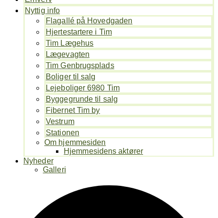
Nyttig info
Flagallé på Hovedgaden
Hjertestartere i Tim
Tim Lægehus
Lægevagten
Tim Genbrugsplads
Boliger til salg
Lejeboliger 6980 Tim
Byggegrunde til salg
Fibernet Tim by
Vestrum
Stationen
Om hjemmesiden
Hjemmesidens aktører
Nyheder
Galleri