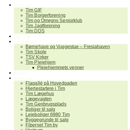
Foreninger
Tim GIF
Tim Borgerforening
Tim og Omegns Seniorklub
Tim Jagtforening
Tim DDS
Kalender
Institutioner
Børnehave og Vuggestue – Fresiahaven
Tim Skole
TSV Kirker
Tim Plejehjem
Plejehjemmets venner
Erhverv
Nyttig info
Flagallé på Hovedgaden
Hjertestartere i Tim
Tim Lægehus
Lægevagten
Tim Genbrugsplads
Boliger til salg
Lejeboliger 6980 Tim
Byggegrunde til salg
Fibernet Tim by