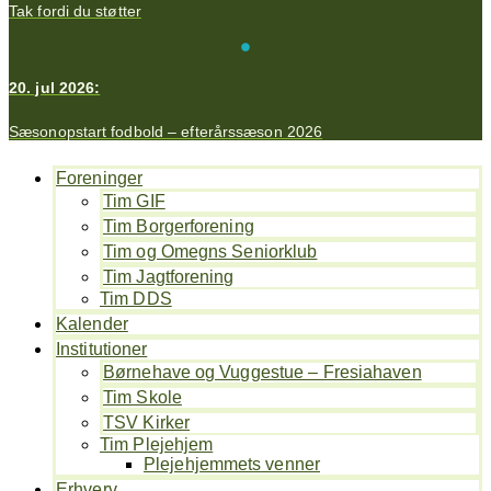
Tak fordi du støtter
20. jul 2026:
Sæsonopstart fodbold – efterårssæson 2026
Foreninger
Tim GIF
Tim Borgerforening
Tim og Omegns Seniorklub
Tim Jagtforening
Tim DDS
Kalender
Institutioner
Børnehave og Vuggestue – Fresiahaven
Tim Skole
TSV Kirker
Tim Plejehjem
Plejehjemmets venner
Erhverv