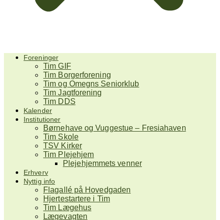
Foreninger
Tim GIF
Tim Borgerforening
Tim og Omegns Seniorklub
Tim Jagtforening
Tim DDS
Kalender
Institutioner
Børnehave og Vuggestue – Fresiahaven
Tim Skole
TSV Kirker
Tim Plejehjem
Plejehjemmets venner
Erhverv
Nyttig info
Flagallé på Hovedgaden
Hjertestartere i Tim
Tim Lægehus
Lægevagten