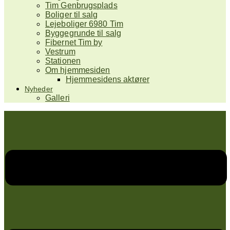
Tim Genbrugsplads
Boliger til salg
Lejeboliger 6980 Tim
Byggegrunde til salg
Fibernet Tim by
Vestrum
Stationen
Om hjemmesiden
Hjemmesidens aktører
Nyheder
Galleri