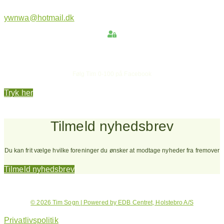
ywnwa@hotmail.dk
Hold dig opdateret
Følg Tim 0-100 på Facebook
Tryk her
Tilmeld nyhedsbrev
Du kan frit vælge hvilke foreninger du ønsker at modtage nyheder fra fremover
Tilmeld nyhedsbrev
© 2026 Tim Sogn | Powered by EDB Centret, Holstebro A/S
Privatlivspolitik