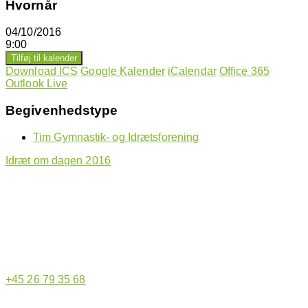
Hvornår
04/10/2016
9:00
Tilføj til kalender
Download ICS
Google Kalender
iCalendar
Office 365
Outlook Live
Begivenhedstype
Tim Gymnastik- og Idrætsforening
Idræt om dagen 2016
Hjemmeside administrator
+45 26 79 35 68