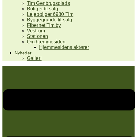
Tim Genbrugsplads
Boliger til salg
Lejeboliger 6980 Tim
Byggegrunde til salg
Fibernet Tim by
Vestrum
Stationen
Om hjemmesiden
Hjemmesidens aktører
Nyheder
Galleri