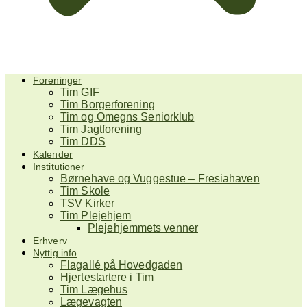
Foreninger
Tim GIF
Tim Borgerforening
Tim og Omegns Seniorklub
Tim Jagtforening
Tim DDS
Kalender
Institutioner
Børnehave og Vuggestue – Fresiahaven
Tim Skole
TSV Kirker
Tim Plejehjem
Plejehjemmets venner
Erhverv
Nyttig info
Flagallé på Hovedgaden
Hjertestartere i Tim
Tim Lægehus
Lægevagten