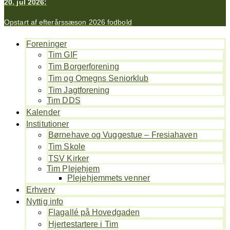
20. jul 2026:
Opstart af efterårssæson 2026 fodbold
Foreninger
Tim GIF
Tim Borgerforening
Tim og Omegns Seniorklub
Tim Jagtforening
Tim DDS
Kalender
Institutioner
Børnehave og Vuggestue – Fresiahaven
Tim Skole
TSV Kirker
Tim Plejehjem
Plejehjemmets venner
Erhverv
Nyttig info
Flagallé på Hovedgaden
Hjertestartere i Tim