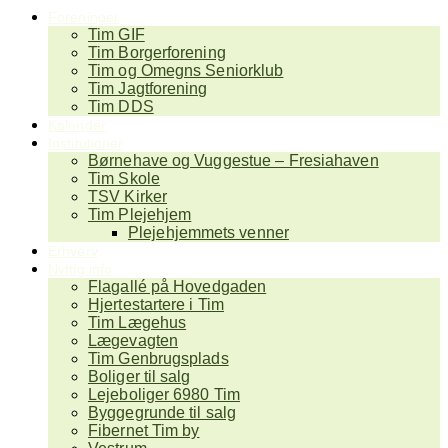
Foreninger
Tim GIF
Tim Borgerforening
Tim og Omegns Seniorklub
Tim Jagtforening
Tim DDS
Kalender
Institutioner
Børnehave og Vuggestue – Fresiahaven
Tim Skole
TSV Kirker
Tim Plejehjem
Plejehjemmets venner
Erhverv
Nyttig info
Flagallé på Hovedgaden
Hjertestartere i Tim
Tim Lægehus
Lægevagten
Tim Genbrugsplads
Boliger til salg
Lejeboliger 6980 Tim
Byggegrunde til salg
Fibernet Tim by