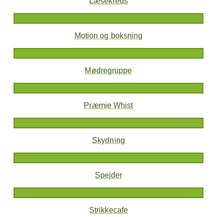
Læsekreds
Motion og boksning
Mødregruppe
Præmie Whist
Skydning
Spejder
Strikkecafe