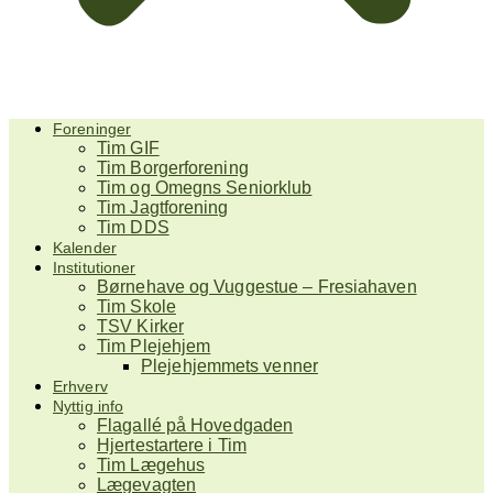
Foreninger
Tim GIF
Tim Borgerforening
Tim og Omegns Seniorklub
Tim Jagtforening
Tim DDS
Kalender
Institutioner
Børnehave og Vuggestue – Fresiahaven
Tim Skole
TSV Kirker
Tim Plejehjem
Plejehjemmets venner
Erhverv
Nyttig info
Flagallé på Hovedgaden
Hjertestartere i Tim
Tim Lægehus
Lægevagten