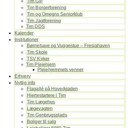
Tim GIF
Tim Borgerforening
Tim og Omegns Seniorklub
Tim Jagtforening
Tim DDS
Kalender
Institutioner
Børnehave og Vuggestue – Fresiahaven
Tim Skole
TSV Kirker
Tim Plejehjem
Plejehjemmets venner
Erhverv
Nyttig info
Flagallé på Hovedgaden
Hjertestartere i Tim
Tim Lægehus
Lægevagten
Tim Genbrugsplads
Boliger til salg