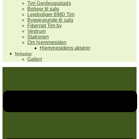
Tim Genbrugsplads
Boliger til salg
Lejeboliger 6980 Tim
Byggegrunde til salg
Fibernet Tim by
Vestrum
Stationen
Om hjemmesiden
Hjemmesidens aktører
Nyheder
Galleri