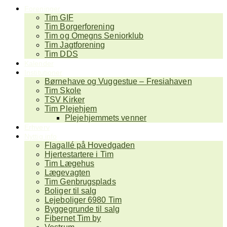
Foreninger
Tim GIF
Tim Borgerforening
Tim og Omegns Seniorklub
Tim Jagtforening
Tim DDS
Kalender
Institutioner
Børnehave og Vuggestue – Fresiahaven
Tim Skole
TSV Kirker
Tim Plejehjem
Plejehjemmets venner
Erhverv
Nyttig info
Flagallé på Hovedgaden
Hjertestartere i Tim
Tim Lægehus
Lægevagten
Tim Genbrugsplads
Boliger til salg
Lejeboliger 6980 Tim
Byggegrunde til salg
Fibernet Tim by