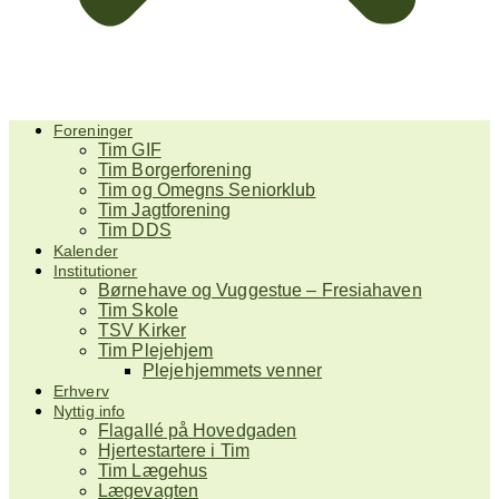
Foreninger
Tim GIF
Tim Borgerforening
Tim og Omegns Seniorklub
Tim Jagtforening
Tim DDS
Kalender
Institutioner
Børnehave og Vuggestue – Fresiahaven
Tim Skole
TSV Kirker
Tim Plejehjem
Plejehjemmets venner
Erhverv
Nyttig info
Flagallé på Hovedgaden
Hjertestartere i Tim
Tim Lægehus
Lægevagten