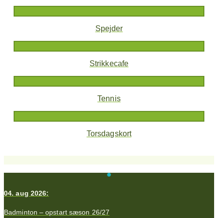
Spejder
Strikkecafe
Tennis
Torsdagskort
04. aug 2026:
Badminton – opstart sæson 26/27