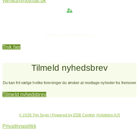
ywnwa@hotmail.dk
Hold dig opdateret
Følg Tim 0-100 på Facebook
Tryk her
Tilmeld nyhedsbrev
Du kan frit vælge hvilke foreninger du ønsker at modtage nyheder fra fremover
Tilmeld nyhedsbrev
© 2026 Tim Sogn | Powered by EDB Centret, Holstebro A/S
Privatlivspolitik