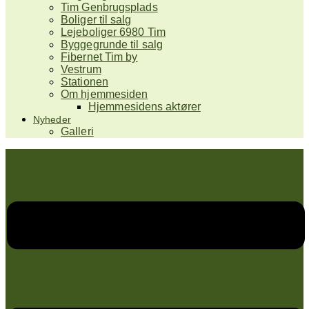
Tim Genbrugsplads
Boliger til salg
Lejeboliger 6980 Tim
Byggegrunde til salg
Fibernet Tim by
Vestrum
Stationen
Om hjemmesiden
Hjemmesidens aktører
Nyheder
Galleri