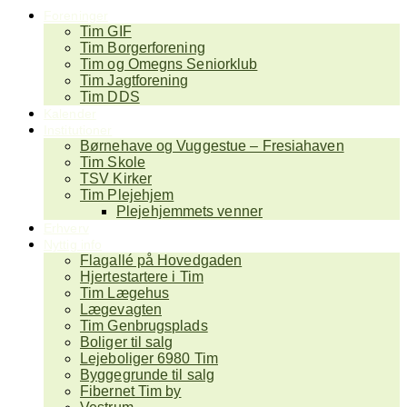
Foreninger
Tim GIF
Tim Borgerforening
Tim og Omegns Seniorklub
Tim Jagtforening
Tim DDS
Kalender
Institutioner
Børnehave og Vuggestue – Fresiahaven
Tim Skole
TSV Kirker
Tim Plejehjem
Plejehjemmets venner
Erhverv
Nyttig info
Flagallé på Hovedgaden
Hjertestartere i Tim
Tim Lægehus
Lægevagten
Tim Genbrugsplads
Boliger til salg
Lejeboliger 6980 Tim
Byggegrunde til salg
Fibernet Tim by