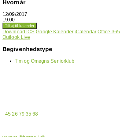
Hvornår
12/09/2017
19:00
Tilføj til kalender
Download ICS
Google Kalender
iCalendar
Office 365
Outlook Live
Begivenhedstype
Tim og Omegns Seniorklub
Hjemmeside administrator
+45 26 79 35 68