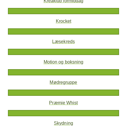
Kreaklub formiddag
Krocket
Læsekreds
Motion og boksning
Mødregruppe
Præmie Whist
Skydning