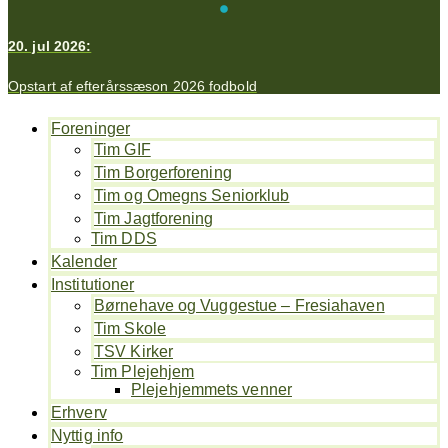
20. jul 2026:
Opstart af efterårssæson 2026 fodbold
Foreninger
Tim GIF
Tim Borgerforening
Tim og Omegns Seniorklub
Tim Jagtforening
Tim DDS
Kalender
Institutioner
Børnehave og Vuggestue – Fresiahaven
Tim Skole
TSV Kirker
Tim Plejehjem
Plejehjemmets venner
Erhverv
Nyttig info