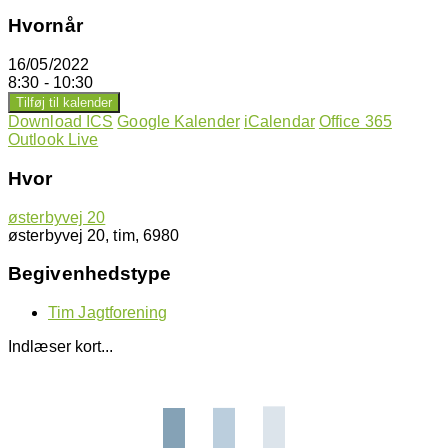
Hvornår
16/05/2022
8:30 - 10:30
Tilføj til kalender
Download ICS
Google Kalender
iCalendar
Office 365
Outlook Live
Hvor
østerbyvej 20
østerbyvej 20, tim, 6980
Begivenhedstype
Tim Jagtforening
Indlæser kort...