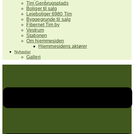
Tim Genbrugsplads
Boliger til salg
Lejeboliger 6980 Tim
Byggegrunde til salg
Fibernet Tim by
Vestrum
Stationen
Om hjemmesiden
Hjemmesidens aktører
Nyheder
Galleri