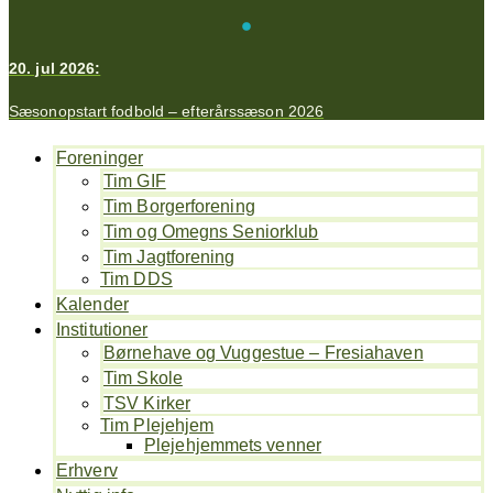
20. jul 2026:
Sæsonopstart fodbold – efterårssæson 2026
Foreninger
Tim GIF
Tim Borgerforening
Tim og Omegns Seniorklub
Tim Jagtforening
Tim DDS
Kalender
Institutioner
Børnehave og Vuggestue – Fresiahaven
Tim Skole
TSV Kirker
Tim Plejehjem
Plejehjemmets venner
Erhverv