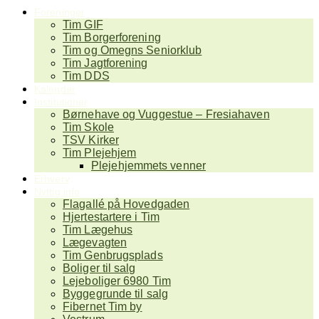
Foreninger
Tim GIF
Tim Borgerforening
Tim og Omegns Seniorklub
Tim Jagtforening
Tim DDS
Kalender
Institutioner
Børnehave og Vuggestue – Fresiahaven
Tim Skole
TSV Kirker
Tim Plejehjem
Plejehjemmets venner
Erhverv
Nyttig info
Flagallé på Hovedgaden
Hjertestartere i Tim
Tim Lægehus
Lægevagten
Tim Genbrugsplads
Boliger til salg
Lejeboliger 6980 Tim
Byggegrunde til salg
Fibernet Tim by