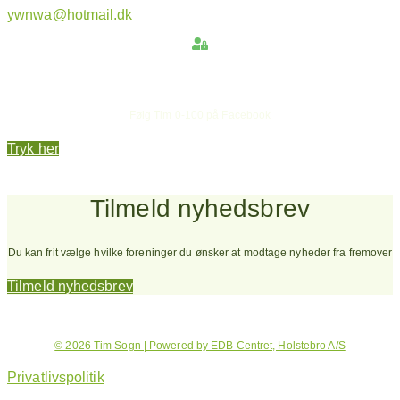
ywnwa@hotmail.dk
Hold dig opdateret
Følg Tim 0-100 på Facebook
Tryk her
Tilmeld nyhedsbrev
Du kan frit vælge hvilke foreninger du ønsker at modtage nyheder fra fremover
Tilmeld nyhedsbrev
© 2026 Tim Sogn | Powered by EDB Centret, Holstebro A/S
Privatlivspolitik