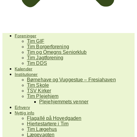
Foreninger
Tim GIF
Tim Borgerforening
Tim og Omegns Seniorklub
Tim Jagtforening
Tim DDS
Kalender
Institutioner
Børnehave og Vuggestue – Fresiahaven
Tim Skole
TSV Kirker
Tim Plejehjem
Plejehjemmets venner
Erhverv
Nyttig info
Flagallé på Hovedgaden
Hjertestartere i Tim
Tim Lægehus
Lægevagten