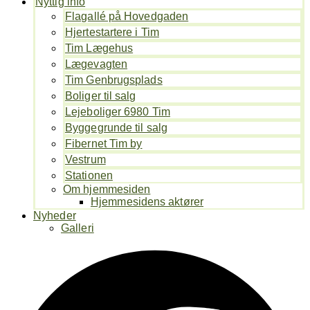
Nyttig info
Flagallé på Hovedgaden
Hjertestartere i Tim
Tim Lægehus
Lægevagten
Tim Genbrugsplads
Boliger til salg
Lejeboliger 6980 Tim
Byggegrunde til salg
Fibernet Tim by
Vestrum
Stationen
Om hjemmesiden
Hjemmesidens aktører
Nyheder
Galleri