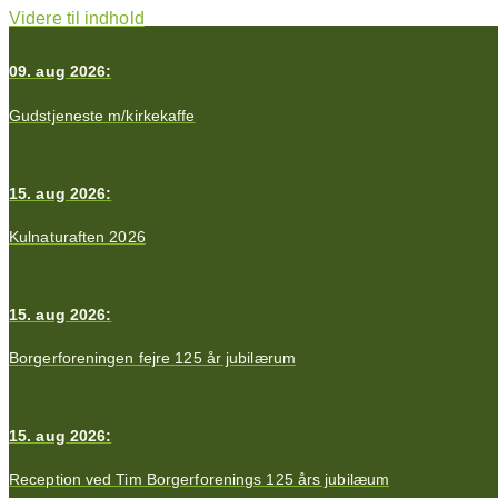
Videre til indhold
09. aug 2026:
Gudstjeneste m/kirkekaffe
15. aug 2026:
Kulnaturaften 2026
15. aug 2026:
Borgerforeningen fejre 125 år jubilærum
15. aug 2026:
Reception ved Tim Borgerforenings 125 års jubilæum