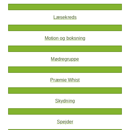
Læsekreds
Motion og boksning
Mødregruppe
Præmie Whist
Skydning
Spejder