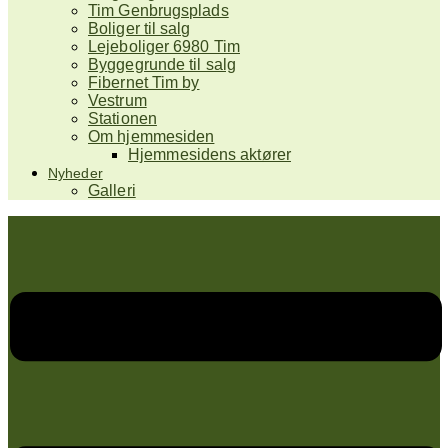
Tim Genbrugsplads
Boliger til salg
Lejeboliger 6980 Tim
Byggegrunde til salg
Fibernet Tim by
Vestrum
Stationen
Om hjemmesiden
Hjemmesidens aktører
Nyheder
Galleri