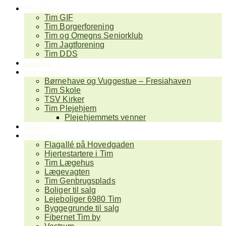
Foreninger
Tim GIF
Tim Borgerforening
Tim og Omegns Seniorklub
Tim Jagtforening
Tim DDS
Kalender
Institutioner
Børnehave og Vuggestue – Fresiahaven
Tim Skole
TSV Kirker
Tim Plejehjem
Plejehjemmets venner
Erhverv
Nyttig info
Flagallé på Hovedgaden
Hjertestartere i Tim
Tim Lægehus
Lægevagten
Tim Genbrugsplads
Boliger til salg
Lejeboliger 6980 Tim
Byggegrunde til salg
Fibernet Tim by