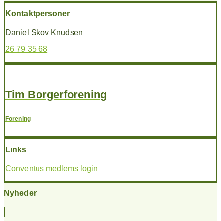
Kontaktpersoner
Daniel Skov Knudsen
26 79 35 68
Tim Borgerforening
Forening
Links
Conventus medlems login
Nyheder