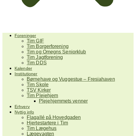
Foreninger
Tim GIF
Tim Borgerforening
Tim og Omegns Seniorklub
Tim Jagtforening
Tim DDS
Kalender
Institutioner
Børnehave og Vuggestue – Fresiahaven
Tim Skole
TSV Kirker
Tim Plejehjem
Plejehjemmets venner
Erhverv
Nyttig info
Flagallé på Hovedgaden
Hjertestartere i Tim
Tim Lægehus
Lægevagten