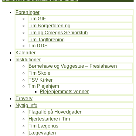
Foreninger
Tim GIF
Tim Borgerforening
Tim og Omegns Seniorklub
Tim Jagtforening
Tim DDS
Kalender
Institutioner
Børnehave og Vuggestue – Fresiahaven
Tim Skole
TSV Kirker
Tim Plejehjem
Plejehjemmets venner
Erhverv
Nyttig info
Flagallé på Hovedgaden
Hjertestartere i Tim
Tim Lægehus
Lægevagten