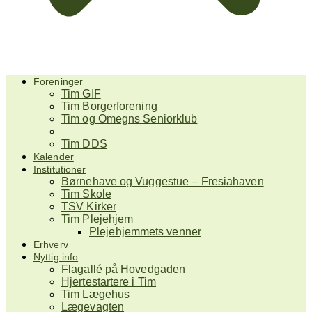
Foreninger
Tim GIF
Tim Borgerforening
Tim og Omegns Seniorklub
Tim Jagtforening
Tim DDS
Kalender
Institutioner
Børnehave og Vuggestue – Fresiahaven
Tim Skole
TSV Kirker
Tim Plejehjem
Plejehjemmets venner
Erhverv
Nyttig info
Flagallé på Hovedgaden
Hjertestartere i Tim
Tim Lægehus
Lægevagten