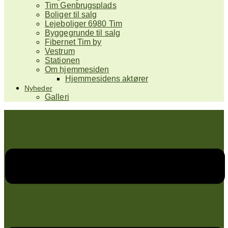
Tim Genbrugsplads
Boliger til salg
Lejeboliger 6980 Tim
Byggegrunde til salg
Fibernet Tim by
Vestrum
Stationen
Om hjemmesiden
Hjemmesidens aktører
Nyheder
Galleri