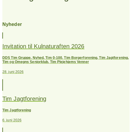
Nyheder
Invitation til Kulnaturaften 2026
DDS Tim Gruppe
,
Nyhed
,
Tim 0-100
,
Tim Borgerforening
,
Tim Jagtforening
,
Tim og Omegns Seniorklub
,
Tim Plejehjems Venner
28. juni 2026
Tim Jagtforening
Tim Jagtforening
6. juni 2026