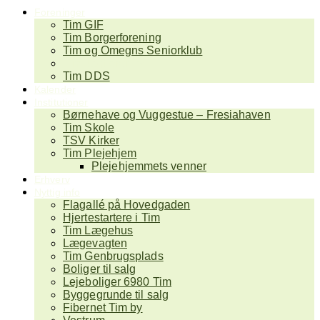
Foreninger
Tim GIF
Tim Borgerforening
Tim og Omegns Seniorklub
Tim Jagtforening
Tim DDS
Kalender
Institutioner
Børnehave og Vuggestue – Fresiahaven
Tim Skole
TSV Kirker
Tim Plejehjem
Plejehjemmets venner
Erhverv
Nyttig info
Flagallé på Hovedgaden
Hjertestartere i Tim
Tim Lægehus
Lægevagten
Tim Genbrugsplads
Boliger til salg
Lejeboliger 6980 Tim
Byggegrunde til salg
Fibernet Tim by