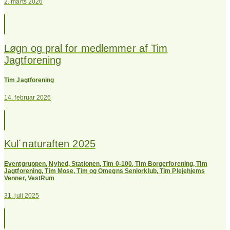
2. marts 2026
Løgn og pral for medlemmer af Tim
Jagtforening
Tim Jagtforening
14. februar 2026
Kul´naturaften 2025
Eventgruppen
,
Nyhed
,
Stationen
,
Tim 0-100
,
Tim Borgerforening
,
Tim
Jagtforening
,
Tim Mose
,
Tim og Omegns Seniorklub
,
Tim Plejehjems
Venner
,
VestRum
31. juli 2025