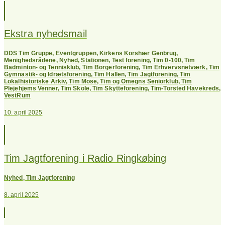
Ekstra nyhedsmail
DDS Tim Gruppe
,
Eventgruppen
,
Kirkens Korshær Genbrug
,
Menighedsrådene
,
Nyhed
,
Stationen
,
Test forening
,
Tim 0-100
,
Tim
Badminton- og Tennisklub
,
Tim Borgerforening
,
Tim Erhvervsnetværk
,
Tim
Gymnastik- og Idrætsforening
,
Tim Hallen
,
Tim Jagtforening
,
Tim
Lokalhistoriske Arkiv
,
Tim Mose
,
Tim og Omegns Seniorklub
,
Tim
Plejehjems Venner
,
Tim Skole
,
Tim Skytteforening
,
Tim-Torsted Havekreds
,
VestRum
10. april 2025
Tim Jagtforening i Radio Ringkøbing
Nyhed
,
Tim Jagtforening
8. april 2025