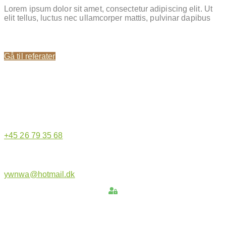
Lorem ipsum dolor sit amet, consectetur adipiscing elit. Ut
elit tellus, luctus nec ullamcorper mattis, pulvinar dapibus
Gå til referater
Hjemmeside administrator
+45 26 79 35 68
ywnwa@hotmail.dk
Hold dig opdateret