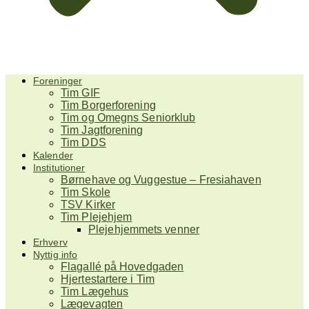
Foreninger
Tim GIF
Tim Borgerforening
Tim og Omegns Seniorklub
Tim Jagtforening
Tim DDS
Kalender
Institutioner
Børnehave og Vuggestue – Fresiahaven
Tim Skole
TSV Kirker
Tim Plejehjem
Plejehjemmets venner
Erhverv
Nyttig info
Flagallé på Hovedgaden
Hjertestartere i Tim
Tim Lægehus
Lægevagten