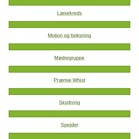
Læsekreds
Motion og boksning
Mødregruppe
Præmie Whist
Skydning
Spejder