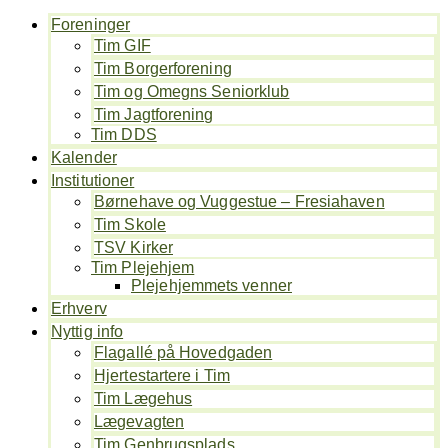
Foreninger
Tim GIF
Tim Borgerforening
Tim og Omegns Seniorklub
Tim Jagtforening
Tim DDS
Kalender
Institutioner
Børnehave og Vuggestue – Fresiahaven
Tim Skole
TSV Kirker
Tim Plejehjem
Plejehjemmets venner
Erhverv
Nyttig info
Flagallé på Hovedgaden
Hjertestartere i Tim
Tim Lægehus
Lægevagten
Tim Genbrugsplads