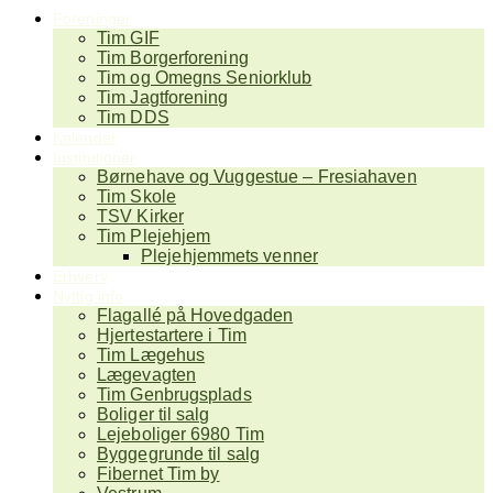
Foreninger
Tim GIF
Tim Borgerforening
Tim og Omegns Seniorklub
Tim Jagtforening
Tim DDS
Kalender
Institutioner
Børnehave og Vuggestue – Fresiahaven
Tim Skole
TSV Kirker
Tim Plejehjem
Plejehjemmets venner
Erhverv
Nyttig info
Flagallé på Hovedgaden
Hjertestartere i Tim
Tim Lægehus
Lægevagten
Tim Genbrugsplads
Boliger til salg
Lejeboliger 6980 Tim
Byggegrunde til salg
Fibernet Tim by