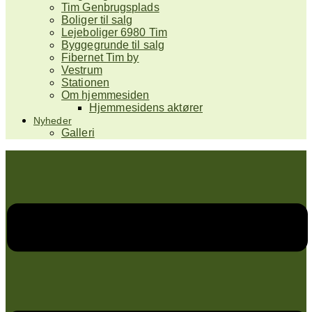
Tim Genbrugsplads
Boliger til salg
Lejeboliger 6980 Tim
Byggegrunde til salg
Fibernet Tim by
Vestrum
Stationen
Om hjemmesiden
Hjemmesidens aktører
Nyheder
Galleri