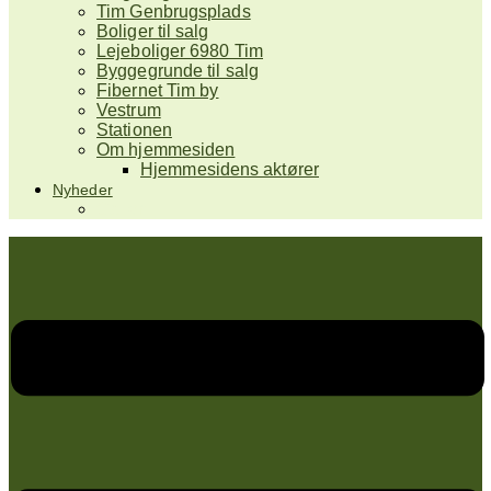
Tim Genbrugsplads
Boliger til salg
Lejeboliger 6980 Tim
Byggegrunde til salg
Fibernet Tim by
Vestrum
Stationen
Om hjemmesiden
Hjemmesidens aktører
Nyheder
Galleri