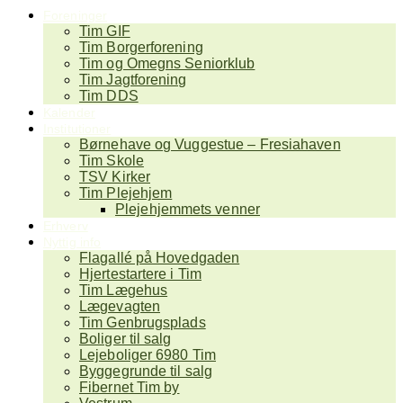
Foreninger
Tim GIF
Tim Borgerforening
Tim og Omegns Seniorklub
Tim Jagtforening
Tim DDS
Kalender
Institutioner
Børnehave og Vuggestue – Fresiahaven
Tim Skole
TSV Kirker
Tim Plejehjem
Plejehjemmets venner
Erhverv
Nyttig info
Flagallé på Hovedgaden
Hjertestartere i Tim
Tim Lægehus
Lægevagten
Tim Genbrugsplads
Boliger til salg
Lejeboliger 6980 Tim
Byggegrunde til salg
Fibernet Tim by