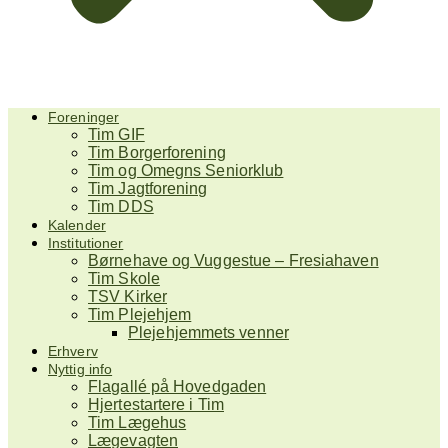
Foreninger
Tim GIF
Tim Borgerforening
Tim og Omegns Seniorklub
Tim Jagtforening
Tim DDS
Kalender
Institutioner
Børnehave og Vuggestue – Fresiahaven
Tim Skole
TSV Kirker
Tim Plejehjem
Plejehjemmets venner
Erhverv
Nyttig info
Flagallé på Hovedgaden
Hjertestartere i Tim
Tim Lægehus
Lægevagten