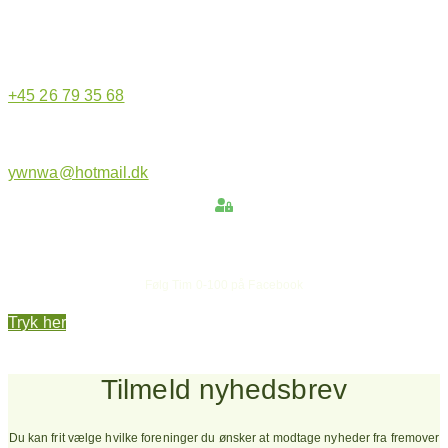
Hjemmeside administrator
+45 26 79 35 68
ywnwa@hotmail.dk
Hold dig opdateret
Følg Tim 0-100 på Facebook
Tryk her
Tilmeld nyhedsbrev
Du kan frit vælge hvilke foreninger du ønsker at modtage nyheder fra fremover