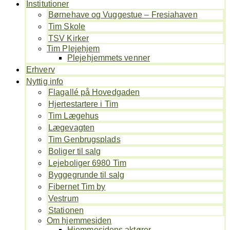
Institutioner
Børnehave og Vuggestue – Fresiahaven
Tim Skole
TSV Kirker
Tim Plejehjem
Plejehjemmets venner
Erhverv
Nyttig info
Flagallé på Hovedgaden
Hjertestartere i Tim
Tim Lægehus
Lægevagten
Tim Genbrugsplads
Boliger til salg
Lejeboliger 6980 Tim
Byggegrunde til salg
Fibernet Tim by
Vestrum
Stationen
Om hjemmesiden
Hjemmesidens aktører