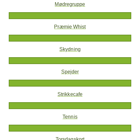
Mødregruppe
Præmie Whist
Skydning
Spejder
Strikkecafe
Tennis
Torsdagskort