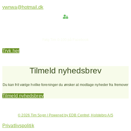
ywnwa@hotmail.dk
Hold dig opdateret
Følg Tim 0-100 på Facebook
Tryk her
Tilmeld nyhedsbrev
Du kan frit vælge hvilke foreninger du ønsker at modtage nyheder fra fremover
Tilmeld nyhedsbrev
© 2026 Tim Sogn | Powered by EDB Centret, Holstebro A/S
Privatlivspolitik