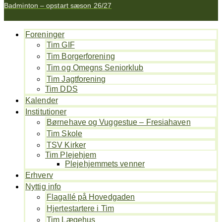
Badminton – opstart sæson 26/27
H
Foreninger
Tim GIF
Tim Borgerforening
Tim og Omegns Seniorklub
Tim Jagtforening
Tim DDS
Kalender
Institutioner
Børnehave og Vuggestue – Fresiahaven
Tim Skole
TSV Kirker
Tim Plejehjem
Plejehjemmets venner
Erhverv
Nyttig info
Flagallé på Hovedgaden
Hjertestartere i Tim
Tim Lægehus