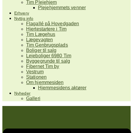
Tim Plejehjem
Plejehjemmets venner
Erhverv
Nyttig info
Flagallé på Hovedgaden
Hjertestartere i Tim
Tim Lægehus
Lægevagten
Tim Genbrugsplads
Boliger til salg
Lejeboliger 6980 Tim
Byggegrunde til salg
Fibernet Tim by
Vestrum
Stationen
Om hjemmesiden
Hjemmesidens aktører
Nyheder
Galleri