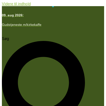
Videre til indhold
09. aug 2026:
1
Gudstjeneste m/kirkekaffe
K
Søg