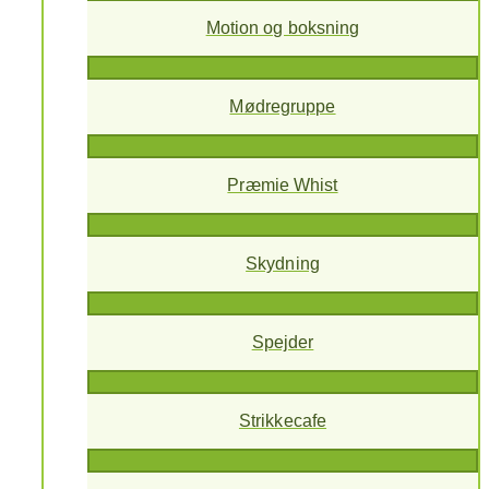
Motion og boksning
Mødregruppe
Præmie Whist
Skydning
Spejder
Strikkecafe