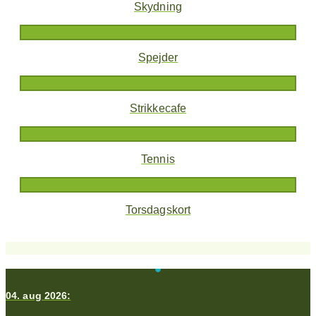
Skydning
Spejder
Strikkecafe
Tennis
Torsdagskort
04. aug 2026:
0