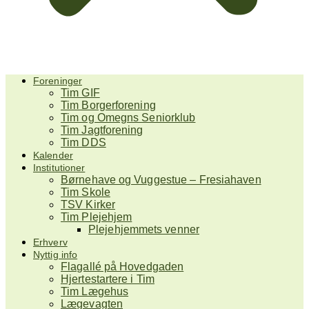
Foreninger
Tim GIF
Tim Borgerforening
Tim og Omegns Seniorklub
Tim Jagtforening
Tim DDS
Kalender
Institutioner
Børnehave og Vuggestue – Fresiahaven
Tim Skole
TSV Kirker
Tim Plejehjem
Plejehjemmets venner
Erhverv
Nyttig info
Flagallé på Hovedgaden
Hjertestartere i Tim
Tim Lægehus
Lægevagten