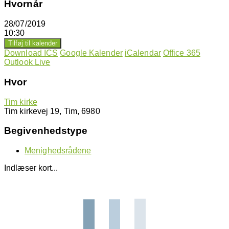
Hvornår
28/07/2019
10:30
Tilføj til kalender
Download ICS
Google Kalender
iCalendar
Office 365
Outlook Live
Hvor
Tim kirke
Tim kirkevej 19, Tim, 6980
Begivenhedstype
Menighedsrådene
Indlæser kort...