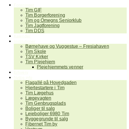
Foreninger
Tim GIF
Tim Borgerforening
Tim og Omegns Seniorklub
Tim Jagtforening
Tim DDS
Kalender
Institutioner
Børnehave og Vuggestue – Fresiahaven
Tim Skole
TSV Kirker
Tim Plejehjem
Plejehjemmets venner
Erhverv
Nyttig info
Flagallé på Hovedgaden
Hjertestartere i Tim
Tim Lægehus
Lægevagten
Tim Genbrugsplads
Boliger til salg
Lejeboliger 6980 Tim
Byggegrunde til salg
Fibernet Tim by