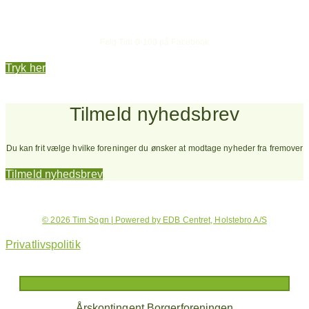
Hold dig opdateret
Følg Tim 0-100 på Facebook
Tryk her
Tilmeld nyhedsbrev
Du kan frit vælge hvilke foreninger du ønsker at modtage nyheder fra fremover
Tilmeld nyhedsbrev
© 2026 Tim Sogn | Powered by EDB Centret, Holstebro A/S
Privatlivspolitik
Årskontingent Borgerforeningen