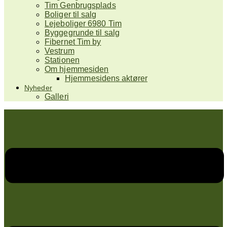
Tim Genbrugsplads
Boliger til salg
Lejeboliger 6980 Tim
Byggegrunde til salg
Fibernet Tim by
Vestrum
Stationen
Om hjemmesiden
Hjemmesidens aktører
Nyheder
Galleri