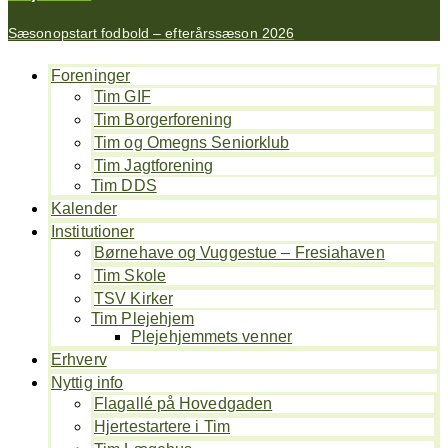
Sæsonopstart fodbold – efterårssæson 2026
Foreninger
Tim GIF
Tim Borgerforening
Tim og Omegns Seniorklub
Tim Jagtforening
Tim DDS
Kalender
Institutioner
Børnehave og Vuggestue – Fresiahaven
Tim Skole
TSV Kirker
Tim Plejehjem
Plejehjemmets venner
Erhverv
Nyttig info
Flagallé på Hovedgaden
Hjertestartere i Tim