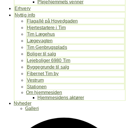
Plejehjemmets venner
Erhverv
Nyttig info
Flagallé på Hovedgaden
Hjertestartere i Tim
Tim Lægehus
Lægevagten
Tim Genbrugsplads
Boliger til salg
Lejeboliger 6980 Tim
Byggegrunde til salg
Fibernet Tim by
Vestrum
Stationen
Om hjemmesiden
Hjemmesidens aktører
Nyheder
Galleri