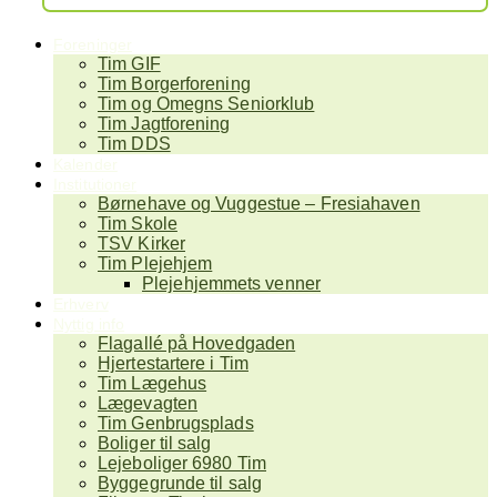
Foreninger
Tim GIF
Tim Borgerforening
Tim og Omegns Seniorklub
Tim Jagtforening
Tim DDS
Kalender
Institutioner
Børnehave og Vuggestue – Fresiahaven
Tim Skole
TSV Kirker
Tim Plejehjem
Plejehjemmets venner
Erhverv
Nyttig info
Flagallé på Hovedgaden
Hjertestartere i Tim
Tim Lægehus
Lægevagten
Tim Genbrugsplads
Boliger til salg
Lejeboliger 6980 Tim
Byggegrunde til salg