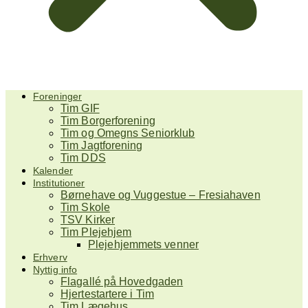
Foreninger
Tim GIF
Tim Borgerforening
Tim og Omegns Seniorklub
Tim Jagtforening
Tim DDS
Kalender
Institutioner
Børnehave og Vuggestue – Fresiahaven
Tim Skole
TSV Kirker
Tim Plejehjem
Plejehjemmets venner
Erhverv
Nyttig info
Flagallé på Hovedgaden
Hjertestartere i Tim
Tim Lægehus