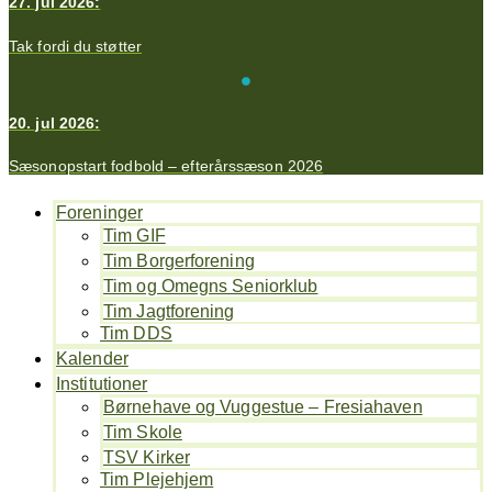
27. jul 2026:
Tak fordi du støtter
20. jul 2026:
Sæsonopstart fodbold – efterårssæson 2026
Foreninger
Tim GIF
Tim Borgerforening
Tim og Omegns Seniorklub
Tim Jagtforening
Tim DDS
Kalender
Institutioner
Børnehave og Vuggestue – Fresiahaven
Tim Skole
TSV Kirker
Tim Plejehjem