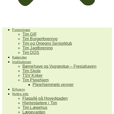
Foreninger
Tim GIF
Tim Borgerforening
Tim og Omegns Seniorklub
Tim Jagtforening
Tim DDS
Kalender
Institutioner
Børnehave og Vuggestue – Fresiahaven
Tim Skole
TSV Kirker
Tim Plejehjem
Plejehjemmets venner
Erhverv
Nyttig info
Flagallé på Hovedgaden
Hjertestartere i Tim
Tim Lægehus
Lægevagten