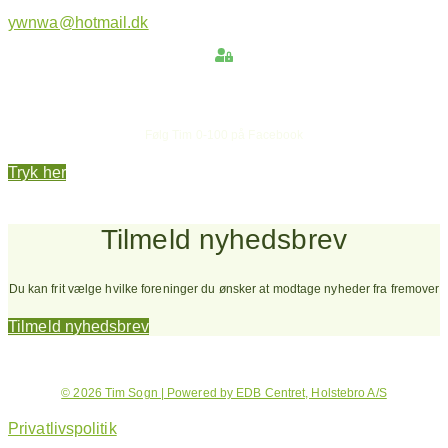
ywnwa@hotmail.dk
Hold dig opdateret
Følg Tim 0-100 på Facebook
Tryk her
Tilmeld nyhedsbrev
Du kan frit vælge hvilke foreninger du ønsker at modtage nyheder fra fremover
Tilmeld nyhedsbrev
© 2026 Tim Sogn | Powered by EDB Centret, Holstebro A/S
Privatlivspolitik