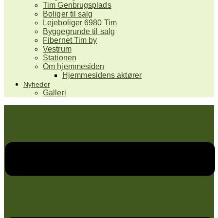
Tim Genbrugsplads
Boliger til salg
Lejeboliger 6980 Tim
Byggegrunde til salg
Fibernet Tim by
Vestrum
Stationen
Om hjemmesiden
Hjemmesidens aktører
Nyheder
Galleri