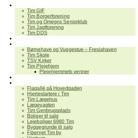
Foreninger
Tim GIF
Tim Borgerforening
Tim og Omegns Seniorklub
Tim Jagtforening
Tim DDS
Kalender
Institutioner
Børnehave og Vuggestue – Fresiahaven
Tim Skole
TSV Kirker
Tim Plejehjem
Plejehjemmets venner
Erhverv
Nyttig info
Flagallé på Hovedgaden
Hjertestartere i Tim
Tim Lægehus
Lægevagten
Tim Genbrugsplads
Boliger til salg
Lejeboliger 6980 Tim
Byggegrunde til salg
Fibernet Tim by