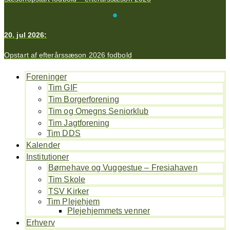
20. jul 2026:
Opstart af efterårssæson 2026 fodbold
Foreninger
Tim GIF
Tim Borgerforening
Tim og Omegns Seniorklub
Tim Jagtforening
Tim DDS
Kalender
Institutioner
Børnehave og Vuggestue – Fresiahaven
Tim Skole
TSV Kirker
Tim Plejehjem
Plejehjemmets venner
Erhverv