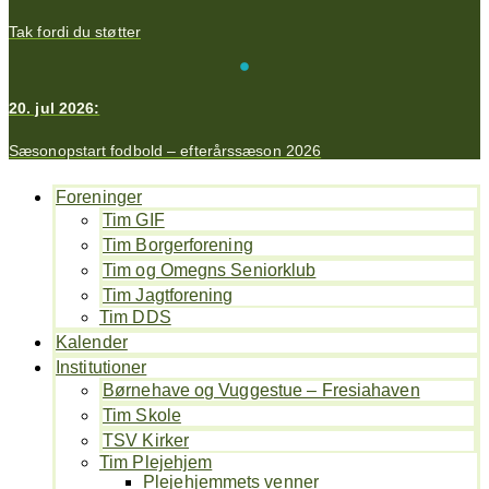
Tak fordi du støtter
20. jul 2026:
Sæsonopstart fodbold – efterårssæson 2026
Foreninger
Tim GIF
Tim Borgerforening
Tim og Omegns Seniorklub
Tim Jagtforening
Tim DDS
Kalender
Institutioner
Børnehave og Vuggestue – Fresiahaven
Tim Skole
TSV Kirker
Tim Plejehjem
Plejehjemmets venner