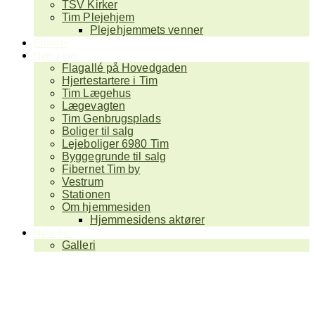
TSV Kirker
Tim Plejehjem
Plejehjemmets venner
Erhverv
Nyttig info
Flagallé på Hovedgaden
Hjertestartere i Tim
Tim Lægehus
Lægevagten
Tim Genbrugsplads
Boliger til salg
Lejeboliger 6980 Tim
Byggegrunde til salg
Fibernet Tim by
Vestrum
Stationen
Om hjemmesiden
Hjemmesidens aktører
Nyheder
Galleri