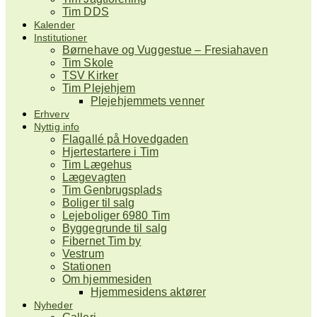
Tim DDS
Kalender
Institutioner
Børnehave og Vuggestue – Fresiahaven
Tim Skole
TSV Kirker
Tim Plejehjem
Plejehjemmets venner
Erhverv
Nyttig info
Flagallé på Hovedgaden
Hjertestartere i Tim
Tim Lægehus
Lægevagten
Tim Genbrugsplads
Boliger til salg
Lejeboliger 6980 Tim
Byggegrunde til salg
Fibernet Tim by
Vestrum
Stationen
Om hjemmesiden
Hjemmesidens aktører
Nyheder