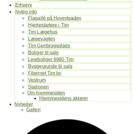
Erhverv
Nyttig info
Flagallé på Hovedgaden
Hjertestartere i Tim
Tim Lægehus
Lægevagten
Tim Genbrugsplads
Boliger til salg
Lejeboliger 6980 Tim
Byggegrunde til salg
Fibernet Tim by
Vestrum
Stationen
Om hjemmesiden
Hjemmesidens aktører
Nyheder
Galleri