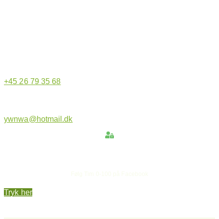
Hjemmeside administrator
+45 26 79 35 68
ywnwa@hotmail.dk
Hold dig opdateret
Følg Tim 0-100 på Facebook
Tryk her