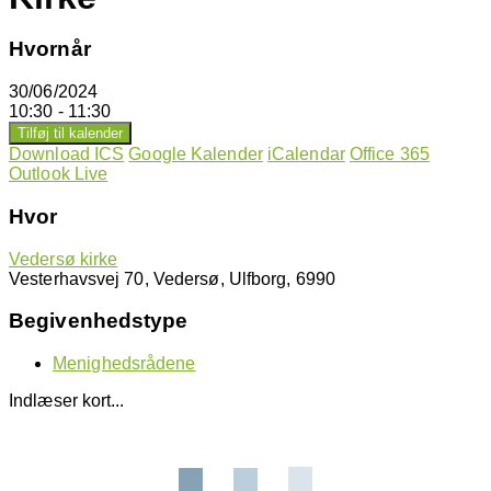
Hvornår
30/06/2024
10:30 - 11:30
Tilføj til kalender
Download ICS
Google Kalender
iCalendar
Office 365
Outlook Live
Hvor
Vedersø kirke
Vesterhavsvej 70, Vedersø, Ulfborg, 6990
Begivenhedstype
Menighedsrådene
Indlæser kort...