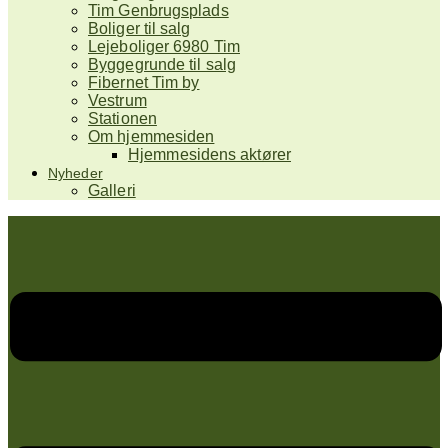
Tim Genbrugsplads
Boliger til salg
Lejeboliger 6980 Tim
Byggegrunde til salg
Fibernet Tim by
Vestrum
Stationen
Om hjemmesiden
Hjemmesidens aktører
Nyheder
Galleri