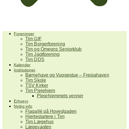
Foreninger
Tim GIF
Tim Borgerforening
Tim og Omegns Seniorklub
Tim Jagtforening
Tim DDS
Kalender
Institutioner
Børnehave og Vuggestue – Fresiahaven
Tim Skole
TSV Kirker
Tim Plejehjem
Plejehjemmets venner
Erhverv
Nyttig info
Flagallé på Hovedgaden
Hjertestartere i Tim
Tim Lægehus
Lægevagten