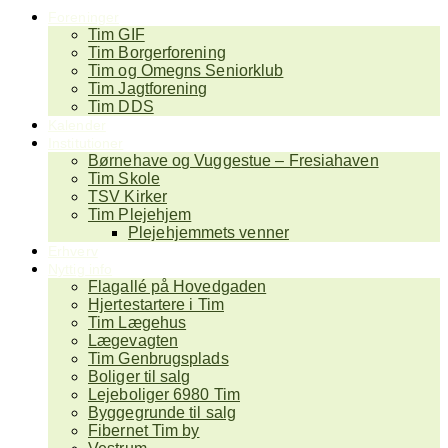
Foreninger
Tim GIF
Tim Borgerforening
Tim og Omegns Seniorklub
Tim Jagtforening
Tim DDS
Kalender
Institutioner
Børnehave og Vuggestue – Fresiahaven
Tim Skole
TSV Kirker
Tim Plejehjem
Plejehjemmets venner
Erhverv
Nyttig info
Flagallé på Hovedgaden
Hjertestartere i Tim
Tim Lægehus
Lægevagten
Tim Genbrugsplads
Boliger til salg
Lejeboliger 6980 Tim
Byggegrunde til salg
Fibernet Tim by