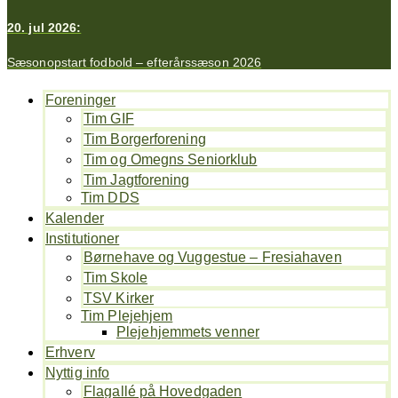
20. jul 2026:
Sæsonopstart fodbold – efterårssæson 2026
Foreninger
Tim GIF
Tim Borgerforening
Tim og Omegns Seniorklub
Tim Jagtforening
Tim DDS
Kalender
Institutioner
Børnehave og Vuggestue – Fresiahaven
Tim Skole
TSV Kirker
Tim Plejehjem
Plejehjemmets venner
Erhverv
Nyttig info
Flagallé på Hovedgaden