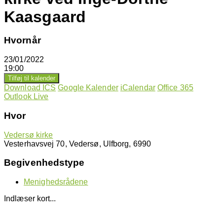
Kaasgaard
Hvornår
23/01/2022
19:00
Tilføj til kalender
Download ICS
Google Kalender
iCalendar
Office 365
Outlook Live
Hvor
Vedersø kirke
Vesterhavsvej 70, Vedersø, Ulfborg, 6990
Begivenhedstype
Menighedsrådene
Indlæser kort...