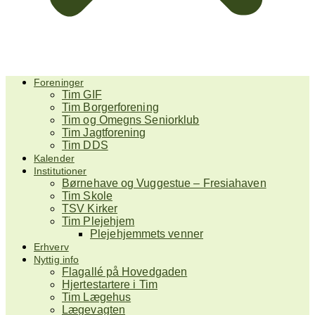
Foreninger
Tim GIF
Tim Borgerforening
Tim og Omegns Seniorklub
Tim Jagtforening
Tim DDS
Kalender
Institutioner
Børnehave og Vuggestue – Fresiahaven
Tim Skole
TSV Kirker
Tim Plejehjem
Plejehjemmets venner
Erhverv
Nyttig info
Flagallé på Hovedgaden
Hjertestartere i Tim
Tim Lægehus
Lægevagten