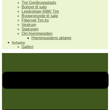
Tim Genbrugsplads
Boliger til salg
Lejeboliger 6980 Tim
Byggegrunde til salg
Fibernet Tim by
Vestrum
Stationen
Om hjemmesiden
Hjemmesidens aktører
Nyheder
Galleri