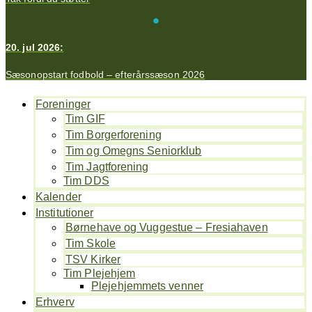
20. jul 2026:
Sæsonopstart fodbold – efterårssæson 2026
Foreninger
Tim GIF
Tim Borgerforening
Tim og Omegns Seniorklub
Tim Jagtforening
Tim DDS
Kalender
Institutioner
Børnehave og Vuggestue – Fresiahaven
Tim Skole
TSV Kirker
Tim Plejehjem
Plejehjemmets venner
Erhverv