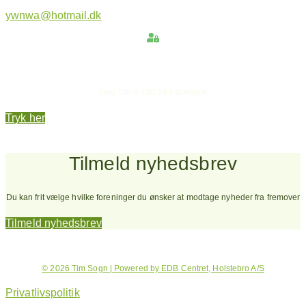
ywnwa@hotmail.dk
Hold dig opdateret
Følg Tim 0-100 på Facebook
Tryk her
Tilmeld nyhedsbrev
Du kan frit vælge hvilke foreninger du ønsker at modtage nyheder fra fremover
Tilmeld nyhedsbrev
© 2026 Tim Sogn | Powered by EDB Centret, Holstebro A/S
Privatlivspolitik