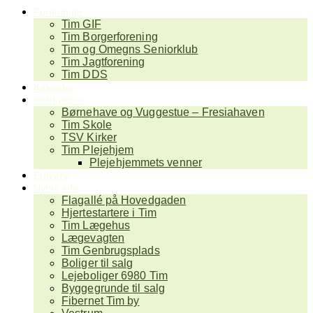
Foreninger
Tim GIF
Tim Borgerforening
Tim og Omegns Seniorklub
Tim Jagtforening
Tim DDS
Kalender
Institutioner
Børnehave og Vuggestue – Fresiahaven
Tim Skole
TSV Kirker
Tim Plejehjem
Plejehjemmets venner
Erhverv
Nyttig info
Flagallé på Hovedgaden
Hjertestartere i Tim
Tim Lægehus
Lægevagten
Tim Genbrugsplads
Boliger til salg
Lejeboliger 6980 Tim
Byggegrunde til salg
Fibernet Tim by