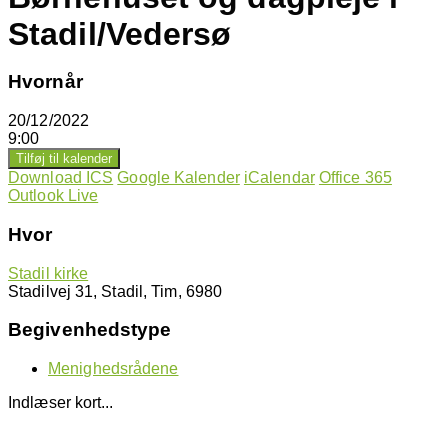
Stadil/Vedersø
Hvornår
20/12/2022
9:00
Tilføj til kalender
Download ICS
Google Kalender
iCalendar
Office 365
Outlook Live
Hvor
Stadil kirke
Stadilvej 31, Stadil, Tim, 6980
Begivenhedstype
Menighedsrådene
Indlæser kort...