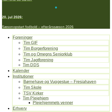
20. jul 2026:
Sæsonopstart fodbold – efterårssæson 2026
Foreninger
Tim GIF
Tim Borgerforening
Tim og Omegns Seniorklub
Tim Jagtforening
Tim DDS
Kalender
Institutioner
Børnehave og Vuggestue – Fresiahaven
Tim Skole
TSV Kirker
Tim Plejehjem
Plejehjemmets venner
Erhverv