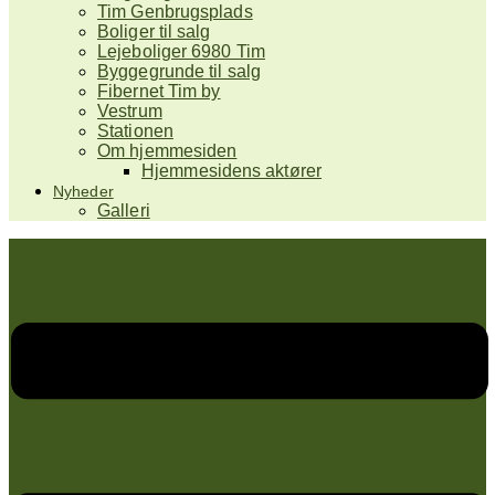
Tim Genbrugsplads
Boliger til salg
Lejeboliger 6980 Tim
Byggegrunde til salg
Fibernet Tim by
Vestrum
Stationen
Om hjemmesiden
Hjemmesidens aktører
Nyheder
Galleri