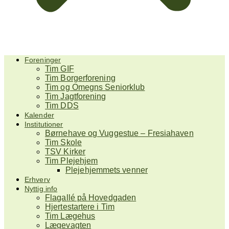
Foreninger
Tim GIF
Tim Borgerforening
Tim og Omegns Seniorklub
Tim Jagtforening
Tim DDS
Kalender
Institutioner
Børnehave og Vuggestue – Fresiahaven
Tim Skole
TSV Kirker
Tim Plejehjem
Plejehjemmets venner
Erhverv
Nyttig info
Flagallé på Hovedgaden
Hjertestartere i Tim
Tim Lægehus
Lægevagten