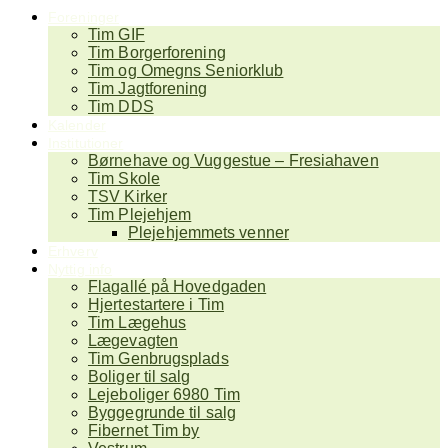
Foreninger
Tim GIF
Tim Borgerforening
Tim og Omegns Seniorklub
Tim Jagtforening
Tim DDS
Kalender
Institutioner
Børnehave og Vuggestue – Fresiahaven
Tim Skole
TSV Kirker
Tim Plejehjem
Plejehjemmets venner
Erhverv
Nyttig info
Flagallé på Hovedgaden
Hjertestartere i Tim
Tim Lægehus
Lægevagten
Tim Genbrugsplads
Boliger til salg
Lejeboliger 6980 Tim
Byggegrunde til salg
Fibernet Tim by