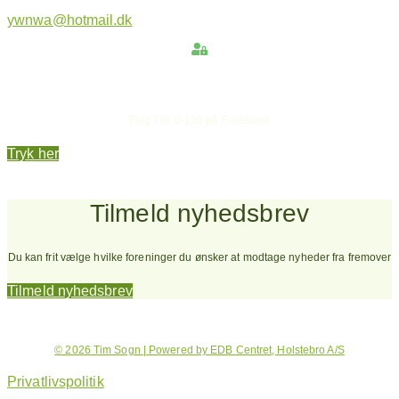
ywnwa@hotmail.dk
Hold dig opdateret
Følg Tim 0-100 på Facebook
Tryk her
Tilmeld nyhedsbrev
Du kan frit vælge hvilke foreninger du ønsker at modtage nyheder fra fremover
Tilmeld nyhedsbrev
© 2026 Tim Sogn | Powered by EDB Centret, Holstebro A/S
Privatlivspolitik