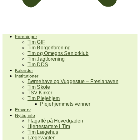
Foreninger
Tim GIF
Tim Borgerforening
Tim og Omegns Seniorklub
Tim Jagtforening
Tim DDS
Kalender
Institutioner
Børnehave og Vuggestue – Fresiahaven
Tim Skole
TSV Kirker
Tim Plejehjem
Plejehjemmets venner
Erhverv
Nyttig info
Flagallé på Hovedgaden
Hjertestartere i Tim
Tim Lægehus
Lægevagten