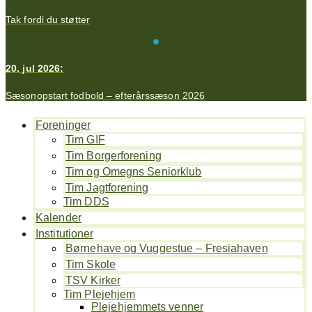
Tak fordi du støtter
20. jul 2026:
Sæsonopstart fodbold – efterårssæson 2026
Foreninger
Tim GIF
Tim Borgerforening
Tim og Omegns Seniorklub
Tim Jagtforening
Tim DDS
Kalender
Institutioner
Børnehave og Vuggestue – Fresiahaven
Tim Skole
TSV Kirker
Tim Plejehjem
Plejehjemmets venner