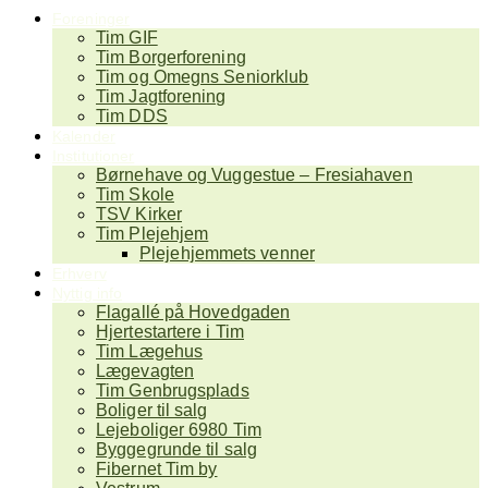
Foreninger
Tim GIF
Tim Borgerforening
Tim og Omegns Seniorklub
Tim Jagtforening
Tim DDS
Kalender
Institutioner
Børnehave og Vuggestue – Fresiahaven
Tim Skole
TSV Kirker
Tim Plejehjem
Plejehjemmets venner
Erhverv
Nyttig info
Flagallé på Hovedgaden
Hjertestartere i Tim
Tim Lægehus
Lægevagten
Tim Genbrugsplads
Boliger til salg
Lejeboliger 6980 Tim
Byggegrunde til salg
Fibernet Tim by