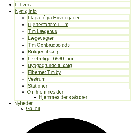
Erhverv
Nyttig info
Flagallé på Hovedgaden
Hjertestartere i Tim
Tim Lægehus
Lægevagten
Tim Genbrugsplads
Boliger til salg
Lejeboliger 6980 Tim
Byggegrunde til salg
Fibernet Tim by
Vestrum
Stationen
Om hjemmesiden
Hjemmesidens aktører
Nyheder
Galleri