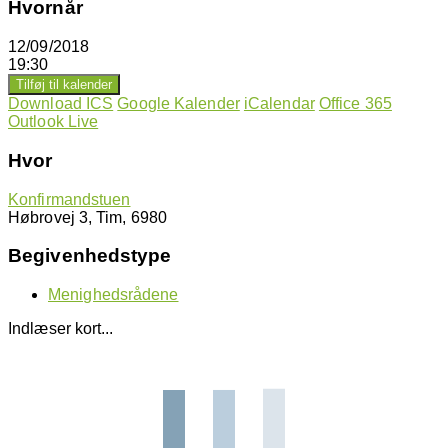
Hvornår
12/09/2018
19:30
Tilføj til kalender
Download ICS
Google Kalender
iCalendar
Office 365
Outlook Live
Hvor
Konfirmandstuen
Høbrovej 3, Tim, 6980
Begivenhedstype
Menighedsrådene
Indlæser kort...