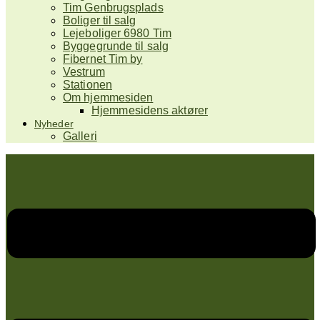
Tim Genbrugsplads
Boliger til salg
Lejeboliger 6980 Tim
Byggegrunde til salg
Fibernet Tim by
Vestrum
Stationen
Om hjemmesiden
Hjemmesidens aktører
Nyheder
Galleri