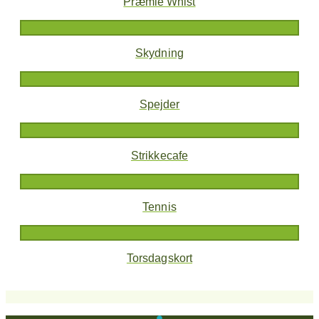
Præmie Whist
Skydning
Spejder
Strikkecafe
Tennis
Torsdagskort