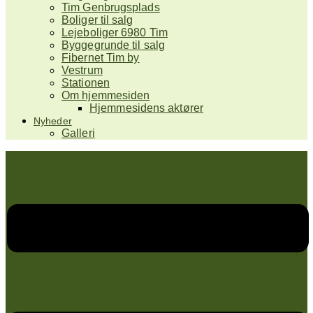
Tim Genbrugsplads
Boliger til salg
Lejeboliger 6980 Tim
Byggegrunde til salg
Fibernet Tim by
Vestrum
Stationen
Om hjemmesiden
Hjemmesidens aktører
Nyheder
Galleri