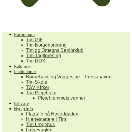
Foreninger
Tim GIF
Tim Borgerforening
Tim og Omegns Seniorklub
Tim Jagtforening
Tim DDS
Kalender
Institutioner
Børnehave og Vuggestue – Fresiahaven
Tim Skole
TSV Kirker
Tim Plejehjem
Plejehjemmets venner
Erhverv
Nyttig info
Flagallé på Hovedgaden
Hjertestartere i Tim
Tim Lægehus
Lægevagten