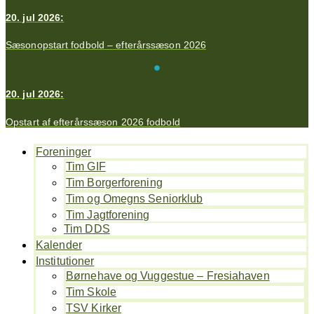
20. jul 2026:
Sæsonopstart fodbold – efterårssæson 2026
20. jul 2026:
Opstart af efterårssæson 2026 fodbold
Foreninger
Tim GIF
Tim Borgerforening
Tim og Omegns Seniorklub
Tim Jagtforening
Tim DDS
Kalender
Institutioner
Børnehave og Vuggestue – Fresiahaven
Tim Skole
TSV Kirker