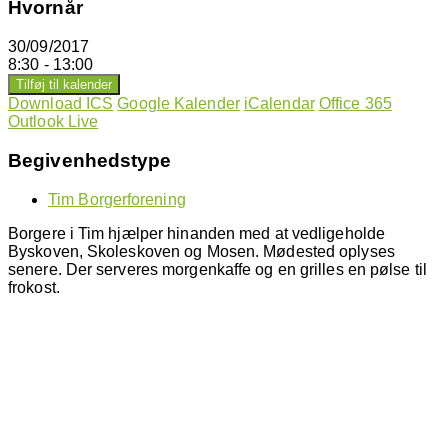
Hvornår
30/09/2017
8:30 - 13:00
Tilføj til kalender
Download ICS
Google Kalender
iCalendar
Office 365
Outlook Live
Begivenhedstype
Tim Borgerforening
Borgere i Tim hjælper hinanden med at vedligeholde
Byskoven, Skoleskoven og Mosen. Mødested oplyses
senere. Der serveres morgenkaffe og en grilles en pølse til
frokost.
Hjemmeside administrator