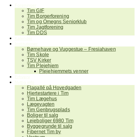
Foreninger
Tim GIF
Tim Borgerforening
Tim og Omegns Seniorklub
Tim Jagtforening
Tim DDS
Kalender
Institutioner
Børnehave og Vuggestue – Fresiahaven
Tim Skole
TSV Kirker
Tim Plejehjem
Plejehjemmets venner
Erhverv
Nyttig info
Flagallé på Hovedgaden
Hjertestartere i Tim
Tim Lægehus
Lægevagten
Tim Genbrugsplads
Boliger til salg
Lejeboliger 6980 Tim
Byggegrunde til salg
Fibernet Tim by