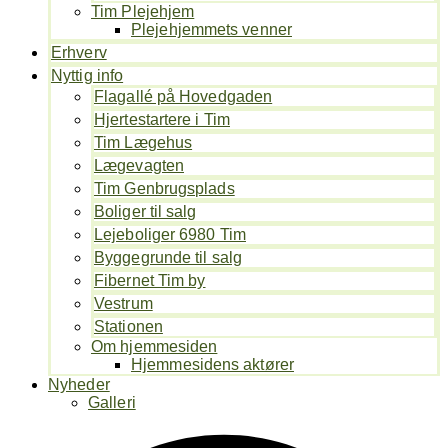
Tim Plejehjem
Plejehjemmets venner
Erhverv
Nyttig info
Flagallé på Hovedgaden
Hjertestartere i Tim
Tim Lægehus
Lægevagten
Tim Genbrugsplads
Boliger til salg
Lejeboliger 6980 Tim
Byggegrunde til salg
Fibernet Tim by
Vestrum
Stationen
Om hjemmesiden
Hjemmesidens aktører
Nyheder
Galleri