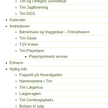
Tim og Omegns Seniorklub
Tim Jagtforening
Tim DDS
Kalender
Institutioner
Børnehave og Vuggestue – Fresiahaven
Tim Skole
TSV Kirker
Tim Plejehjem
Plejehjemmets venner
Erhverv
Nyttig info
Flagallé på Hovedgaden
Hjertestartere i Tim
Tim Lægehus
Lægevagten
Tim Genbrugsplads
Boliger til salg