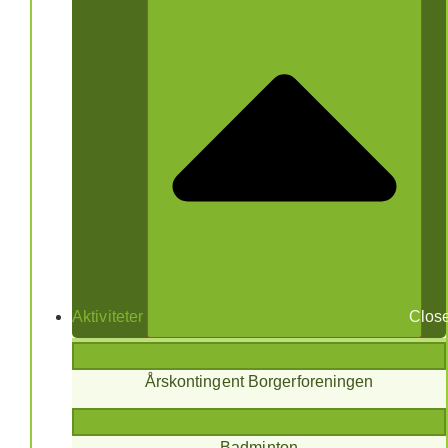
Aktiviteter
Close
Årskontingent Borgerforeningen
Badminton