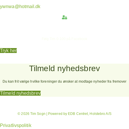
ywnwa@hotmail.dk
Hold dig opdateret
Følg Tim 0-100 på Facebook
Tryk her
Tilmeld nyhedsbrev
Du kan frit vælge hvilke foreninger du ønsker at modtage nyheder fra fremover
Tilmeld nyhedsbrev
© 2026 Tim Sogn | Powered by EDB Centret, Holstebro A/S
Privatlivspolitik