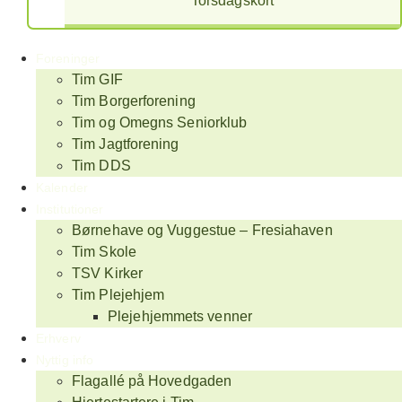
Torsdagskort
Foreninger
Tim GIF
Tim Borgerforening
Tim og Omegns Seniorklub
Tim Jagtforening
Tim DDS
Kalender
Institutioner
Børnehave og Vuggestue – Fresiahaven
Tim Skole
TSV Kirker
Tim Plejehjem
Plejehjemmets venner
Erhverv
Nyttig info
Flagallé på Hovedgaden