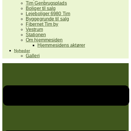
Tim Genbrugsplads
Boliger til salg
Lejeboliger 6980 Tim
Byggegrunde til salg
Fibernet Tim by
Vestrum
Stationen
Om hjemmesiden
Hjemmesidens aktører
Nyheder
Galleri