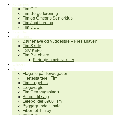
Foreninger
Tim GIF
Tim Borgerforening
Tim og Omegns Seniorklub
Tim Jagtforening
Tim DDS
Kalender
Institutioner
Børnehave og Vuggestue – Fresiahaven
Tim Skole
TSV Kirker
Tim Plejehjem
Plejehjemmets venner
Erhverv
Nyttig info
Flagallé på Hovedgaden
Hjertestartere i Tim
Tim Lægehus
Lægevagten
Tim Genbrugsplads
Boliger til salg
Lejeboliger 6980 Tim
Byggegrunde til salg
Fibernet Tim by