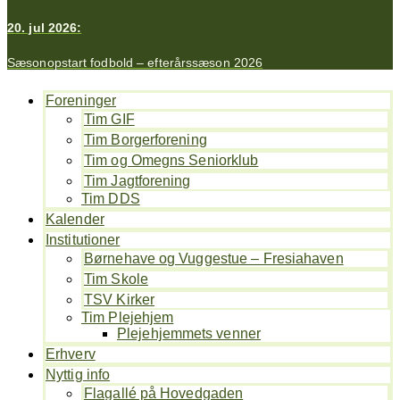
20. jul 2026:
Sæsonopstart fodbold – efterårssæson 2026
Foreninger
Tim GIF
Tim Borgerforening
Tim og Omegns Seniorklub
Tim Jagtforening
Tim DDS
Kalender
Institutioner
Børnehave og Vuggestue – Fresiahaven
Tim Skole
TSV Kirker
Tim Plejehjem
Plejehjemmets venner
Erhverv
Nyttig info
Flagallé på Hovedgaden