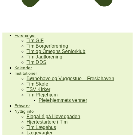
Foreninger
Tim GIF
Tim Borgerforening
Tim og Omegns Seniorklub
Tim Jagtforening
Tim DDS
Kalender
Institutioner
Børnehave og Vuggestue – Fresiahaven
Tim Skole
TSV Kirker
Tim Plejehjem
Plejehjemmets venner
Erhverv
Nyttig info
Flagallé på Hovedgaden
Hjertestartere i Tim
Tim Lægehus
Lægevagten