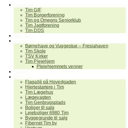
Foreninger
Tim GIF
Tim Borgerforening
Tim og Omegns Seniorklub
Tim Jagtforening
Tim DDS
Kalender
Institutioner
Børnehave og Vuggestue – Fresiahaven
Tim Skole
TSV Kirker
Tim Plejehjem
Plejehjemmets venner
Erhverv
Nyttig info
Flagallé på Hovedgaden
Hjertestartere i Tim
Tim Lægehus
Lægevagten
Tim Genbrugsplads
Boliger til salg
Lejeboliger 6980 Tim
Byggegrunde til salg
Fibernet Tim by