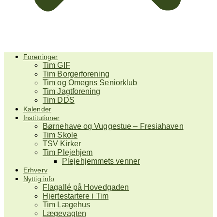
Foreninger
Tim GIF
Tim Borgerforening
Tim og Omegns Seniorklub
Tim Jagtforening
Tim DDS
Kalender
Institutioner
Børnehave og Vuggestue – Fresiahaven
Tim Skole
TSV Kirker
Tim Plejehjem
Plejehjemmets venner
Erhverv
Nyttig info
Flagallé på Hovedgaden
Hjertestartere i Tim
Tim Lægehus
Lægevagten