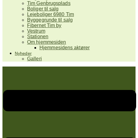
Tim Genbrugsplads
Boliger til salg
Lejeboliger 6980 Tim
Byggegrunde til salg
Fibernet Tim by
Vestrum
Stationen
Om hjemmesiden
Hjemmesidens aktører
Nyheder
Galleri