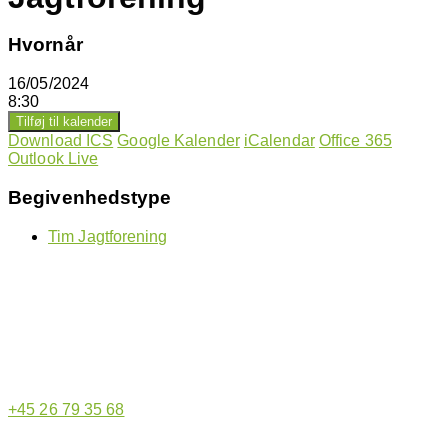
Hvornår
16/05/2024
8:30
Tilføj til kalender
Download ICS
Google Kalender
iCalendar
Office 365
Outlook Live
Begivenhedstype
Tim Jagtforening
Hjemmeside administrator
+45 26 79 35 68