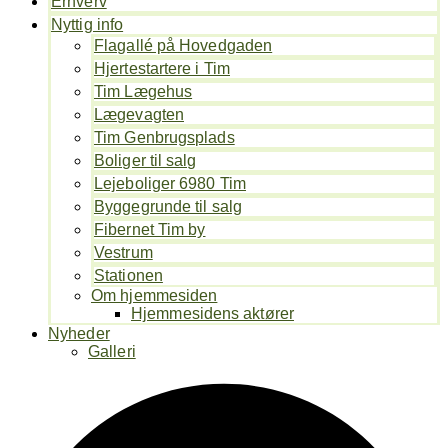
Erhverv
Nyttig info
Flagallé på Hovedgaden
Hjertestartere i Tim
Tim Lægehus
Lægevagten
Tim Genbrugsplads
Boliger til salg
Lejeboliger 6980 Tim
Byggegrunde til salg
Fibernet Tim by
Vestrum
Stationen
Om hjemmesiden
Hjemmesidens aktører
Nyheder
Galleri