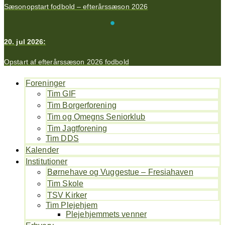
Sæsonopstart fodbold – efterårssæson 2026
20. jul 2026:
Opstart af efterårssæson 2026 fodbold
Foreninger
Tim GIF
Tim Borgerforening
Tim og Omegns Seniorklub
Tim Jagtforening
Tim DDS
Kalender
Institutioner
Børnehave og Vuggestue – Fresiahaven
Tim Skole
TSV Kirker
Tim Plejehjem
Plejehjemmets venner