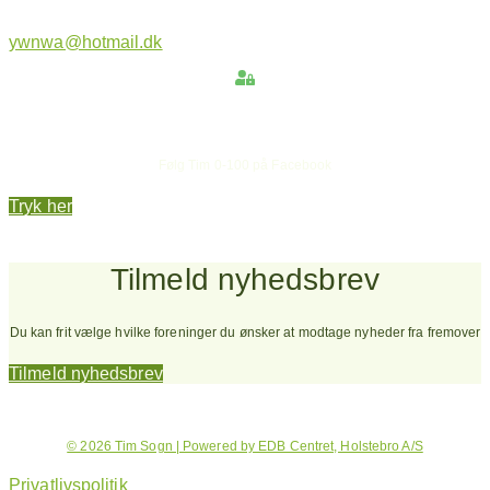
ywnwa@hotmail.dk
Hold dig opdateret
Følg Tim 0-100 på Facebook
Tryk her
Tilmeld nyhedsbrev
Du kan frit vælge hvilke foreninger du ønsker at modtage nyheder fra fremover
Tilmeld nyhedsbrev
© 2026 Tim Sogn | Powered by EDB Centret, Holstebro A/S
Privatlivspolitik