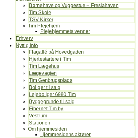
Børnehave og Vuggestue – Fresiahaven
Tim Skole
TSV Kirker
Tim Plejehjem
Plejehjemmets venner
Erhverv
Nyttig info
Flagallé på Hovedgaden
Hjertestartere i Tim
Tim Lægehus
Lægevagten
Tim Genbrugsplads
Boliger til salg
Lejeboliger 6980 Tim
Byggegrunde til salg
Fibernet Tim by
Vestrum
Stationen
Om hjemmesiden
Hjemmesidens aktører