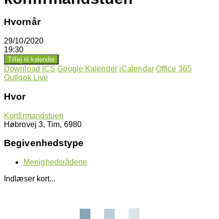
Hvornår
29/10/2020
19:30
Tilføj til kalender
Download ICS
Google Kalender
iCalendar
Office 365
Outlook Live
Hvor
Konfirmandstuen
Høbrovej 3, Tim, 6980
Begivenhedstype
Menighedsrådene
Indlæser kort...