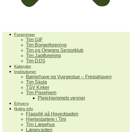
Foreninger
Tim GIF
Tim Borgerforening
Tim og Omegns Seniorklub
Tim Jagtforening
Tim DDS
Kalender
Institutioner
Børnehave og Vuggestue – Fresiahaven
Tim Skole
TSV Kirker
Tim Plejehjem
Plejehjemmets venner
Erhverv
Nyttig info
Flagallé på Hovedgaden
Hjertestartere i Tim
Tim Lægehus
Lægevagten