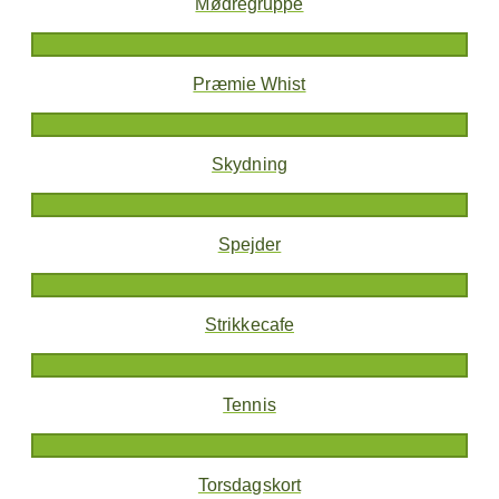
Mødregruppe
Præmie Whist
Skydning
Spejder
Strikkecafe
Tennis
Torsdagskort