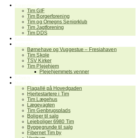
Foreninger
Tim GIF
Tim Borgerforening
Tim og Omegns Seniorklub
Tim Jagtforening
Tim DDS
Kalender
Institutioner
Børnehave og Vuggestue – Fresiahaven
Tim Skole
TSV Kirker
Tim Plejehjem
Plejehjemmets venner
Erhverv
Nyttig info
Flagallé på Hovedgaden
Hjertestartere i Tim
Tim Lægehus
Lægevagten
Tim Genbrugsplads
Boliger til salg
Lejeboliger 6980 Tim
Byggegrunde til salg
Fibernet Tim by