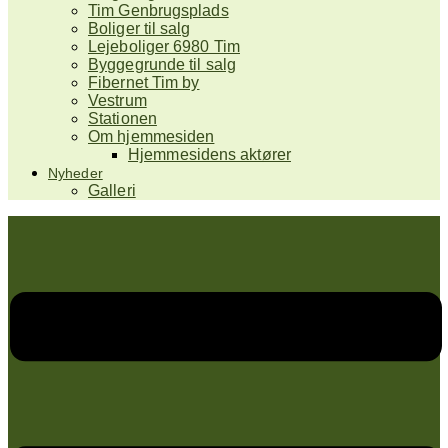
Tim Genbrugsplads
Boliger til salg
Lejeboliger 6980 Tim
Byggegrunde til salg
Fibernet Tim by
Vestrum
Stationen
Om hjemmesiden
Hjemmesidens aktører
Nyheder
Galleri