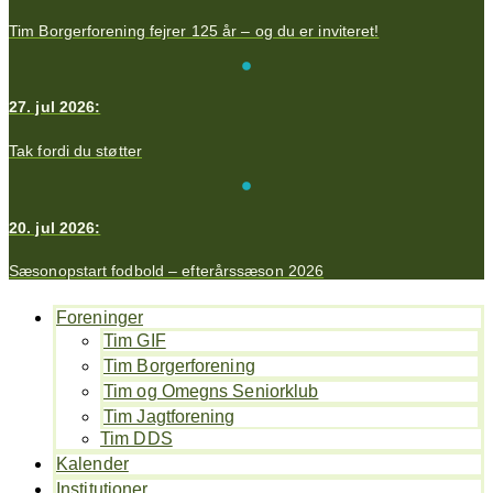
Tim Borgerforening fejrer 125 år – og du er inviteret!
27. jul 2026:
Tak fordi du støtter
20. jul 2026:
Sæsonopstart fodbold – efterårssæson 2026
Foreninger
Tim GIF
Tim Borgerforening
Tim og Omegns Seniorklub
Tim Jagtforening
Tim DDS
Kalender
Institutioner