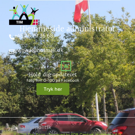
Hjemmeside administrator
+45 26 79 35 68
ywnwa@hotmail.dk
Hold dig opdateret
Følg Tim 0-100 på Facebook
Tryk her
Privatlivspolitik
© 2026 Tim Sogn | Powered by EDB Centret, Holstebro A/S