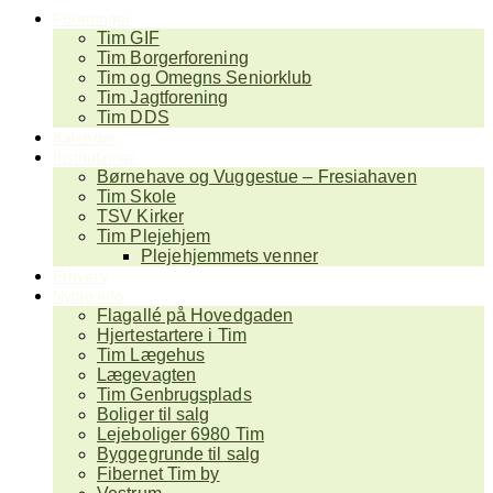
Foreninger
Tim GIF
Tim Borgerforening
Tim og Omegns Seniorklub
Tim Jagtforening
Tim DDS
Kalender
Institutioner
Børnehave og Vuggestue – Fresiahaven
Tim Skole
TSV Kirker
Tim Plejehjem
Plejehjemmets venner
Erhverv
Nyttig info
Flagallé på Hovedgaden
Hjertestartere i Tim
Tim Lægehus
Lægevagten
Tim Genbrugsplads
Boliger til salg
Lejeboliger 6980 Tim
Byggegrunde til salg
Fibernet Tim by