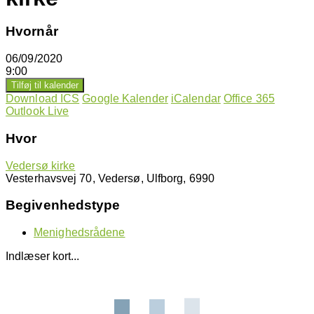
Hvornår
06/09/2020
9:00
Tilføj til kalender
Download ICS
Google Kalender
iCalendar
Office 365
Outlook Live
Hvor
Vedersø kirke
Vesterhavsvej 70, Vedersø, Ulfborg, 6990
Begivenhedstype
Menighedsrådene
Indlæser kort...