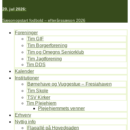
20. jul 2026:
Sæsonopstart fodbold – efterårssæson 2026
Foreninger
Tim GIF
Tim Borgerforening
Tim og Omegns Seniorklub
Tim Jagtforening
Tim DDS
Kalender
Institutioner
Børnehave og Vuggestue – Fresiahaven
Tim Skole
TSV Kirker
Tim Plejehjem
Plejehjemmets venner
Erhverv
Nyttig info
Flagallé på Hovedgaden