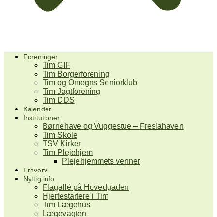
Foreninger
Tim GIF
Tim Borgerforening
Tim og Omegns Seniorklub
Tim Jagtforening
Tim DDS
Kalender
Institutioner
Børnehave og Vuggestue – Fresiahaven
Tim Skole
TSV Kirker
Tim Plejehjem
Plejehjemmets venner
Erhverv
Nyttig info
Flagallé på Hovedgaden
Hjertestartere i Tim
Tim Lægehus
Lægevagten