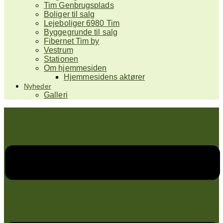
Tim Genbrugsplads
Boliger til salg
Lejeboliger 6980 Tim
Byggegrunde til salg
Fibernet Tim by
Vestrum
Stationen
Om hjemmesiden
Hjemmesidens aktører
Nyheder
Galleri