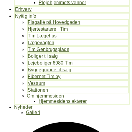
Plejehjemmets venner
Erhverv
Nyttig info
Flagallé på Hovedgaden
Hjertestartere i Tim
Tim Lægehus
Lægevagten
Tim Genbrugsplads
Boliger til salg
Lejeboliger 6980 Tim
Byggegrunde til salg
Fibernet Tim by
Vestrum
Stationen
Om hjemmesiden
Hjemmesidens aktører
Nyheder
Galleri