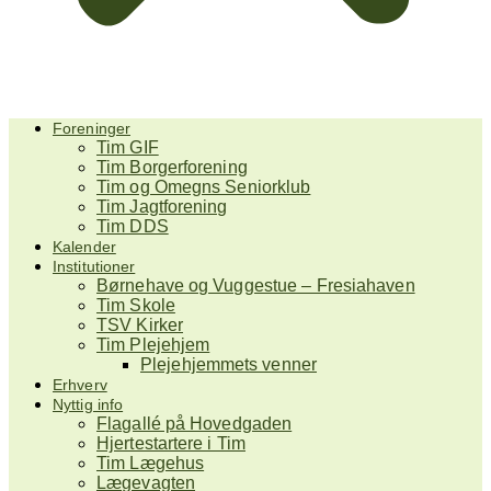
Foreninger
Tim GIF
Tim Borgerforening
Tim og Omegns Seniorklub
Tim Jagtforening
Tim DDS
Kalender
Institutioner
Børnehave og Vuggestue – Fresiahaven
Tim Skole
TSV Kirker
Tim Plejehjem
Plejehjemmets venner
Erhverv
Nyttig info
Flagallé på Hovedgaden
Hjertestartere i Tim
Tim Lægehus
Lægevagten