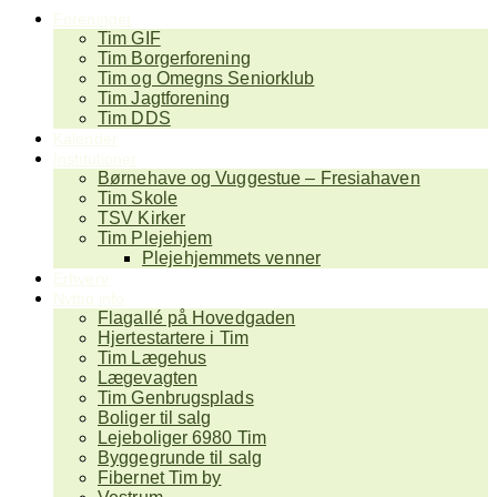
Foreninger
Tim GIF
Tim Borgerforening
Tim og Omegns Seniorklub
Tim Jagtforening
Tim DDS
Kalender
Institutioner
Børnehave og Vuggestue – Fresiahaven
Tim Skole
TSV Kirker
Tim Plejehjem
Plejehjemmets venner
Erhverv
Nyttig info
Flagallé på Hovedgaden
Hjertestartere i Tim
Tim Lægehus
Lægevagten
Tim Genbrugsplads
Boliger til salg
Lejeboliger 6980 Tim
Byggegrunde til salg
Fibernet Tim by