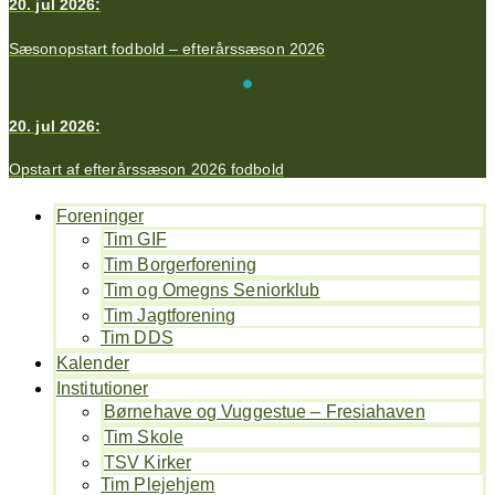
20. jul 2026:
Sæsonopstart fodbold – efterårssæson 2026
20. jul 2026:
Opstart af efterårssæson 2026 fodbold
Foreninger
Tim GIF
Tim Borgerforening
Tim og Omegns Seniorklub
Tim Jagtforening
Tim DDS
Kalender
Institutioner
Børnehave og Vuggestue – Fresiahaven
Tim Skole
TSV Kirker
Tim Plejehjem