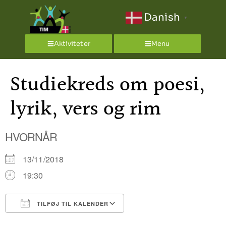
Danish
▼
Aktiviteter
Menu
Studiekreds om poesi,
lyrik, vers og rim
HVORNÅR
13/11/2018
19:30
TILFØJ TIL KALENDER
Download ICS
Google Kalender