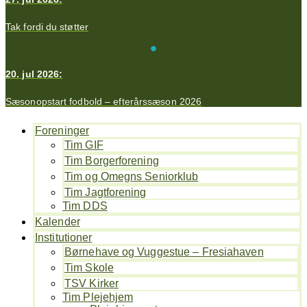
Tak fordi du støtter
20. jul 2026:
Sæsonopstart fodbold – efterårssæson 2026
Foreninger
Tim GIF
Tim Borgerforening
Tim og Omegns Seniorklub
Tim Jagtforening
Tim DDS
Kalender
Institutioner
Børnehave og Vuggestue – Fresiahaven
Tim Skole
TSV Kirker
Tim Plejehjem