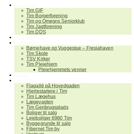
Foreninger
Tim GIF
Tim Borgerforening
Tim og Omegns Seniorklub
Tim Jagtforening
Tim DDS
Kalender
Institutioner
Børnehave og Vuggestue – Fresiahaven
Tim Skole
TSV Kirker
Tim Plejehjem
Plejehjemmets venner
Erhverv
Nyttig info
Flagallé på Hovedgaden
Hjertestartere i Tim
Tim Lægehus
Lægevagten
Tim Genbrugsplads
Boliger til salg
Lejeboliger 6980 Tim
Byggegrunde til salg
Fibernet Tim by