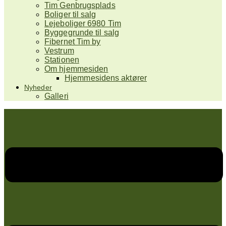
Tim Genbrugsplads
Boliger til salg
Lejeboliger 6980 Tim
Byggegrunde til salg
Fibernet Tim by
Vestrum
Stationen
Om hjemmesiden
Hjemmesidens aktører
Nyheder
Galleri