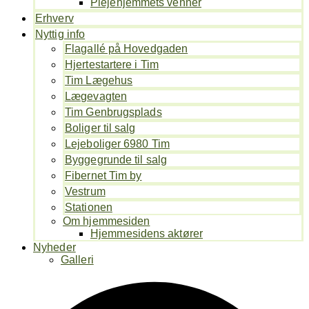
Plejehjemmets venner
Erhverv
Nyttig info
Flagallé på Hovedgaden
Hjertestartere i Tim
Tim Lægehus
Lægevagten
Tim Genbrugsplads
Boliger til salg
Lejeboliger 6980 Tim
Byggegrunde til salg
Fibernet Tim by
Vestrum
Stationen
Om hjemmesiden
Hjemmesidens aktører
Nyheder
Galleri