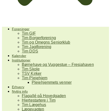
Foreninger
Tim GIF
Tim Borgerforening
Tim og Omegns Seniorklub
Tim Jagtforening
Tim DDS
Kalender
Institutioner
Børnehave og Vuggestue – Fresiahaven
Tim Skole
TSV Kirker
Tim Plejehjem
Plejehjemmets venner
Erhverv
Nyttig info
Flagallé på Hovedgaden
Hjertestartere i Tim
Tim Lægehus
Lægevagten