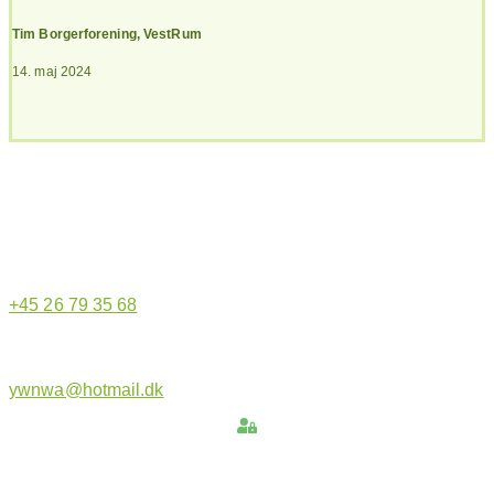
Tim Borgerforening
,
VestRum
14. maj 2024
Hjemmeside administrator
+45 26 79 35 68
ywnwa@hotmail.dk
Hold dig opdateret