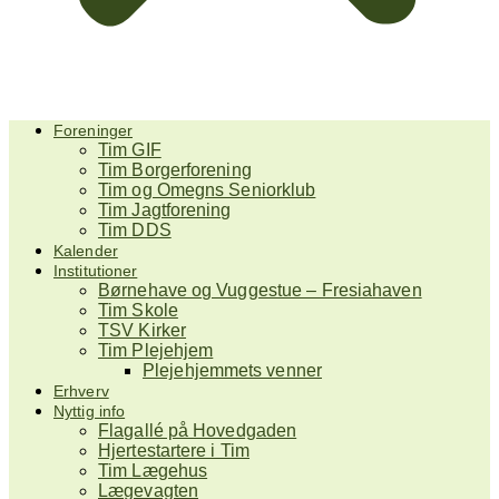
Foreninger
Tim GIF
Tim Borgerforening
Tim og Omegns Seniorklub
Tim Jagtforening
Tim DDS
Kalender
Institutioner
Børnehave og Vuggestue – Fresiahaven
Tim Skole
TSV Kirker
Tim Plejehjem
Plejehjemmets venner
Erhverv
Nyttig info
Flagallé på Hovedgaden
Hjertestartere i Tim
Tim Lægehus
Lægevagten