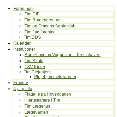
Foreninger
Tim GIF
Tim Borgerforening
Tim og Omegns Seniorklub
Tim Jagtforening
Tim DDS
Kalender
Institutioner
Børnehave og Vuggestue – Fresiahaven
Tim Skole
TSV Kirker
Tim Plejehjem
Plejehjemmets venner
Erhverv
Nyttig info
Flagallé på Hovedgaden
Hjertestartere i Tim
Tim Lægehus
Lægevagten