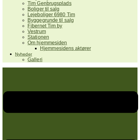
Tim Genbrugsplads
Boliger til salg
Lejeboliger 6980 Tim
Byggegrunde til salg
Fibernet Tim by
Vestrum
Stationen
Om hjemmesiden
Hjemmesidens aktører
Nyheder
Galleri