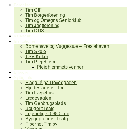
Foreninger
Tim GIF
Tim Borgerforening
Tim og Omegns Seniorklub
Tim Jagtforening
Tim DDS
Kalender
Institutioner
Børnehave og Vuggestue – Fresiahaven
Tim Skole
TSV Kirker
Tim Plejehjem
Plejehjemmets venner
Erhverv
Nyttig info
Flagallé på Hovedgaden
Hjertestartere i Tim
Tim Lægehus
Lægevagten
Tim Genbrugsplads
Boliger til salg
Lejeboliger 6980 Tim
Byggegrunde til salg
Fibernet Tim by