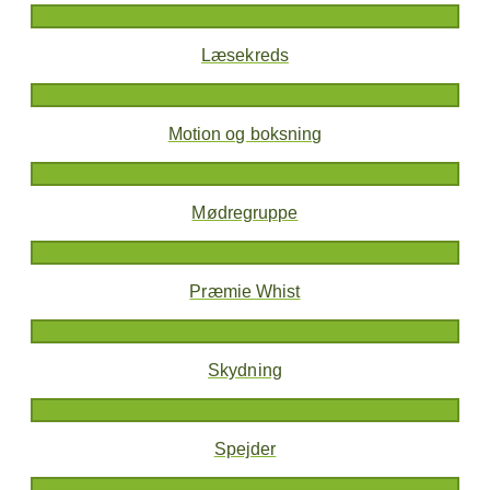
Læsekreds
Motion og boksning
Mødregruppe
Præmie Whist
Skydning
Spejder