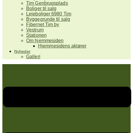
Tim Genbrugsplads
Boliger til salg
Lejeboliger 6980 Tim
Byggegrunde til salg
Fibernet Tim by
Vestrum
Stationen
Om hjemmesiden
Hjemmesidens aktører
Nyheder
Galleri