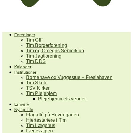
Foreninger
Tim GIF
Tim Borgerforening
Tim og Omegns Seniorklub
Tim Jagtforening
Tim DDS
Kalender
Institutioner
Børnehave og Vuggestue – Fresiahaven
Tim Skole
TSV Kirker
Tim Plejehjem
Plejehjemmets venner
Erhverv
Nyttig info
Flagallé på Hovedgaden
Hjertestartere i Tim
Tim Lægehus
Lægevagten