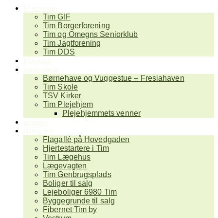
Foreninger
Tim GIF
Tim Borgerforening
Tim og Omegns Seniorklub
Tim Jagtforening
Tim DDS
Kalender
Institutioner
Børnehave og Vuggestue – Fresiahaven
Tim Skole
TSV Kirker
Tim Plejehjem
Plejehjemmets venner
Erhverv
Nyttig info
Flagallé på Hovedgaden
Hjertestartere i Tim
Tim Lægehus
Lægevagten
Tim Genbrugsplads
Boliger til salg
Lejeboliger 6980 Tim
Byggegrunde til salg
Fibernet Tim by