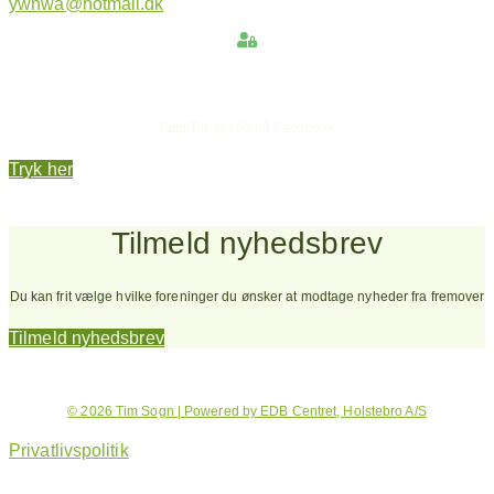
ywnwa@hotmail.dk
Hold dig opdateret
Følg Tim 0-100 på Facebook
Tryk her
Tilmeld nyhedsbrev
Du kan frit vælge hvilke foreninger du ønsker at modtage nyheder fra fremover
Tilmeld nyhedsbrev
© 2026 Tim Sogn | Powered by EDB Centret, Holstebro A/S
Privatlivspolitik