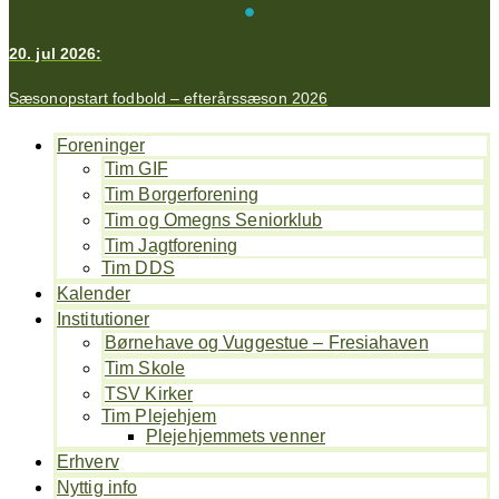
20. jul 2026:
Sæsonopstart fodbold – efterårssæson 2026
Foreninger
Tim GIF
Tim Borgerforening
Tim og Omegns Seniorklub
Tim Jagtforening
Tim DDS
Kalender
Institutioner
Børnehave og Vuggestue – Fresiahaven
Tim Skole
TSV Kirker
Tim Plejehjem
Plejehjemmets venner
Erhverv
Nyttig info