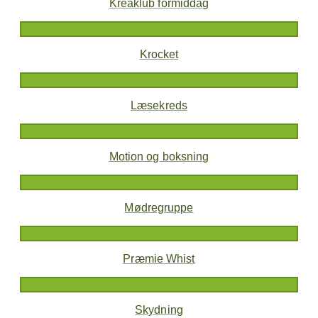
Kreaklub formiddag
Krocket
Læsekreds
Motion og boksning
Mødregruppe
Præmie Whist
Skydning