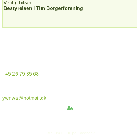
Venlig hilsen
Bestyrelsen i Tim Borgerforening
Hjemmeside administrator
+45 26 79 35 68
ywnwa@hotmail.dk
Hold dig opdateret
Følg Tim 0-100 på Facebook