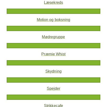
Læsekreds
Motion og boksning
Mødregruppe
Præmie Whist
Skydning
Spejder
Strikkecafe