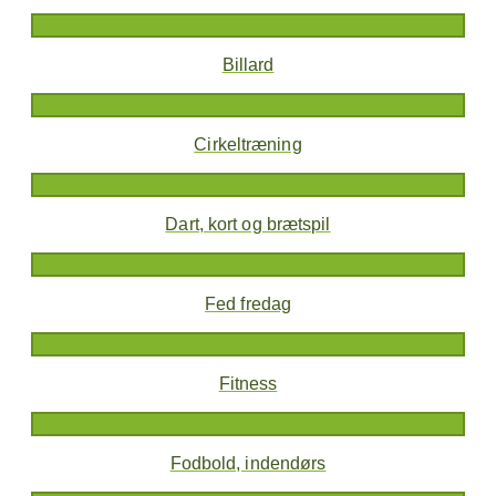
Billard
Cirkeltræning
Dart, kort og brætspil
Fed fredag
Fitness
Fodbold, indendørs