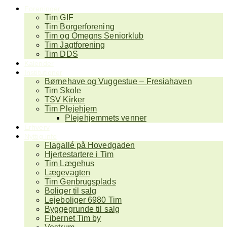
Foreninger
Tim GIF
Tim Borgerforening
Tim og Omegns Seniorklub
Tim Jagtforening
Tim DDS
Kalender
Institutioner
Børnehave og Vuggestue – Fresiahaven
Tim Skole
TSV Kirker
Tim Plejehjem
Plejehjemmets venner
Erhverv
Nyttig info
Flagallé på Hovedgaden
Hjertestartere i Tim
Tim Lægehus
Lægevagten
Tim Genbrugsplads
Boliger til salg
Lejeboliger 6980 Tim
Byggegrunde til salg
Fibernet Tim by