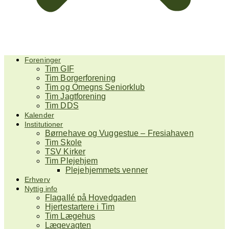
Foreninger
Tim GIF
Tim Borgerforening
Tim og Omegns Seniorklub
Tim Jagtforening
Tim DDS
Kalender
Institutioner
Børnehave og Vuggestue – Fresiahaven
Tim Skole
TSV Kirker
Tim Plejehjem
Plejehjemmets venner
Erhverv
Nyttig info
Flagallé på Hovedgaden
Hjertestartere i Tim
Tim Lægehus
Lægevagten