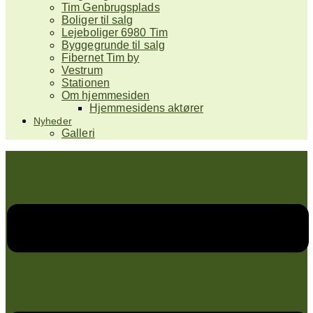
Tim Genbrugsplads
Boliger til salg
Lejeboliger 6980 Tim
Byggegrunde til salg
Fibernet Tim by
Vestrum
Stationen
Om hjemmesiden
Hjemmesidens aktører
Nyheder
Galleri