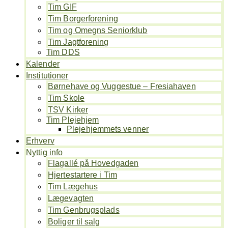
Tim GIF
Tim Borgerforening
Tim og Omegns Seniorklub
Tim Jagtforening
Tim DDS
Kalender
Institutioner
Børnehave og Vuggestue – Fresiahaven
Tim Skole
TSV Kirker
Tim Plejehjem
Plejehjemmets venner
Erhverv
Nyttig info
Flagallé på Hovedgaden
Hjertestartere i Tim
Tim Lægehus
Lægevagten
Tim Genbrugsplads
Boliger til salg