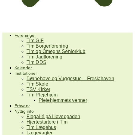
Foreninger
Tim GIF
Tim Borgerforening
Tim og Omegns Seniorklub
Tim Jagtforening
Tim DDS
Kalender
Institutioner
Børnehave og Vuggestue – Fresiahaven
Tim Skole
TSV Kirker
Tim Plejehjem
Plejehjemmets venner
Erhverv
Nyttig info
Flagallé på Hovedgaden
Hjertestartere i Tim
Tim Lægehus
Lægevagten