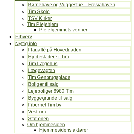
Børnehave og Vuggestue – Fresiahaven
Tim Skole
TSV Kirker
Tim Plejehjem
Plejehjemmets venner
Erhverv
Nyttig info
Flagallé på Hovedgaden
Hjertestartere i Tim
Tim Lægehus
Lægevagten
Tim Genbrugsplads
Boliger til salg
Lejeboliger 6980 Tim
Byggegrunde til salg
Fibernet Tim by
Vestrum
Stationen
Om hjemmesiden
Hjemmesidens aktører