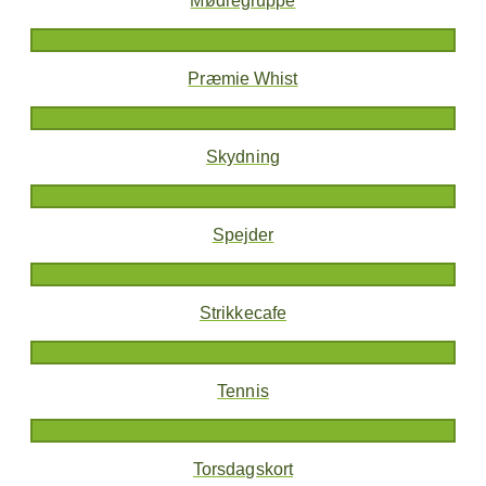
Mødregruppe
Præmie Whist
Skydning
Spejder
Strikkecafe
Tennis
Torsdagskort