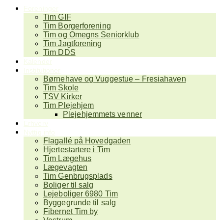
Foreninger
Tim GIF
Tim Borgerforening
Tim og Omegns Seniorklub
Tim Jagtforening
Tim DDS
Kalender
Institutioner
Børnehave og Vuggestue – Fresiahaven
Tim Skole
TSV Kirker
Tim Plejehjem
Plejehjemmets venner
Erhverv
Nyttig info
Flagallé på Hovedgaden
Hjertestartere i Tim
Tim Lægehus
Lægevagten
Tim Genbrugsplads
Boliger til salg
Lejeboliger 6980 Tim
Byggegrunde til salg
Fibernet Tim by