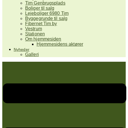
Tim Genbrugsplads
Boliger til salg
Lejeboliger 6980 Tim
Byggegrunde til salg
Fibernet Tim by
Vestrum
Stationen
Om hjemmesiden
Hjemmesidens aktører
Nyheder
Galleri