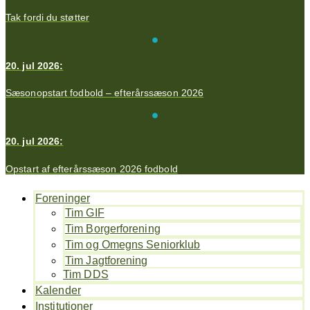
Tak fordi du støtter
20. jul 2026:
Sæsonopstart fodbold – efterårssæson 2026
20. jul 2026:
Opstart af efterårssæson 2026 fodbold
Foreninger
Tim GIF
Tim Borgerforening
Tim og Omegns Seniorklub
Tim Jagtforening
Tim DDS
Kalender
Institutioner