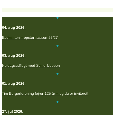
04. aug 2026:
Badminton – opstart sæson 26/27
03. aug 2026:
Heldagsudflugt med Seniorklubben
01. aug 2026:
Tim Borgerforening fejrer 125 år – og du er inviteret!
27. jul 2026: