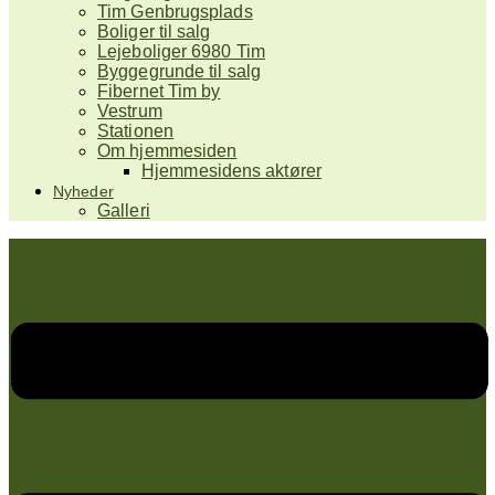
Tim Genbrugsplads
Boliger til salg
Lejeboliger 6980 Tim
Byggegrunde til salg
Fibernet Tim by
Vestrum
Stationen
Om hjemmesiden
Hjemmesidens aktører
Nyheder
Galleri