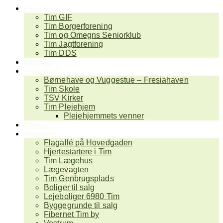
Foreninger
Tim GIF
Tim Borgerforening
Tim og Omegns Seniorklub
Tim Jagtforening
Tim DDS
Kalender
Institutioner
Børnehave og Vuggestue – Fresiahaven
Tim Skole
TSV Kirker
Tim Plejehjem
Plejehjemmets venner
Erhverv
Nyttig info
Flagallé på Hovedgaden
Hjertestartere i Tim
Tim Lægehus
Lægevagten
Tim Genbrugsplads
Boliger til salg
Lejeboliger 6980 Tim
Byggegrunde til salg
Fibernet Tim by