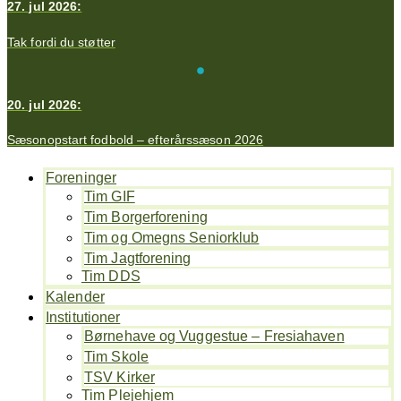
27. jul 2026:
Tak fordi du støtter
20. jul 2026:
Sæsonopstart fodbold – efterårssæson 2026
Foreninger
Tim GIF
Tim Borgerforening
Tim og Omegns Seniorklub
Tim Jagtforening
Tim DDS
Kalender
Institutioner
Børnehave og Vuggestue – Fresiahaven
Tim Skole
TSV Kirker
Tim Plejehjem