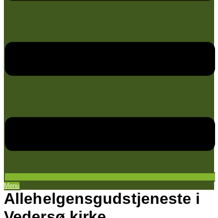
Menu
Allehelgensgudstjeneste i
Vedersø kirke