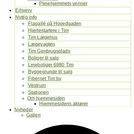
Plejehjemmets venner
Erhverv
Nyttig info
Flagallé på Hovedgaden
Hjertestartere i Tim
Tim Lægehus
Lægevagten
Tim Genbrugsplads
Boliger til salg
Lejeboliger 6980 Tim
Byggegrunde til salg
Fibernet Tim by
Vestrum
Stationen
Om hjemmesiden
Hjemmesidens aktører
Nyheder
Galleri