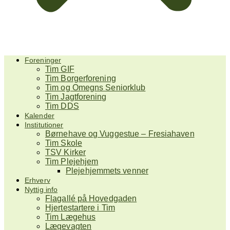
Foreninger
Tim GIF
Tim Borgerforening
Tim og Omegns Seniorklub
Tim Jagtforening
Tim DDS
Kalender
Institutioner
Børnehave og Vuggestue – Fresiahaven
Tim Skole
TSV Kirker
Tim Plejehjem
Plejehjemmets venner
Erhverv
Nyttig info
Flagallé på Hovedgaden
Hjertestartere i Tim
Tim Lægehus
Lægevagten