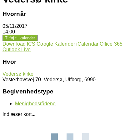
Hvornår
05/11/2017
14:00
Tilføj til kalender
Download ICS
Google Kalender
iCalendar
Office 365
Outlook Live
Hvor
Vedersø kirke
Vesterhavsvej 70, Vedersø, Ulfborg, 6990
Begivenhedstype
Menighedsrådene
Indlæser kort...