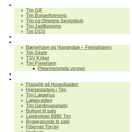
Foreninger
Tim GIF
Tim Borgerforening
Tim og Omegns Seniorklub
Tim Jagtforening
Tim DDS
Kalender
Institutioner
Børnehave og Vuggestue – Fresiahaven
Tim Skole
TSV Kirker
Tim Plejehjem
Plejehjemmets venner
Erhverv
Nyttig info
Flagallé på Hovedgaden
Hjertestartere i Tim
Tim Lægehus
Lægevagten
Tim Genbrugsplads
Boliger til salg
Lejeboliger 6980 Tim
Byggegrunde til salg
Fibernet Tim by