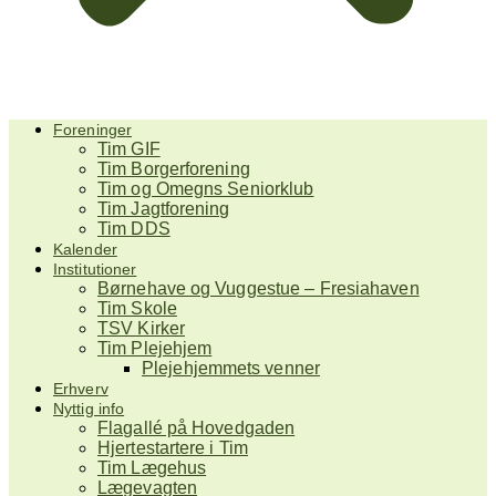
Foreninger
Tim GIF
Tim Borgerforening
Tim og Omegns Seniorklub
Tim Jagtforening
Tim DDS
Kalender
Institutioner
Børnehave og Vuggestue – Fresiahaven
Tim Skole
TSV Kirker
Tim Plejehjem
Plejehjemmets venner
Erhverv
Nyttig info
Flagallé på Hovedgaden
Hjertestartere i Tim
Tim Lægehus
Lægevagten