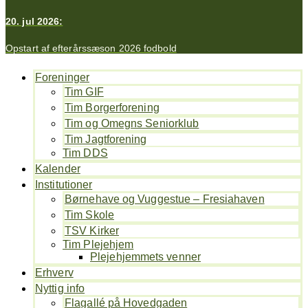
20. jul 2026:
Opstart af efterårssæson 2026 fodbold
Foreninger
Tim GIF
Tim Borgerforening
Tim og Omegns Seniorklub
Tim Jagtforening
Tim DDS
Kalender
Institutioner
Børnehave og Vuggestue – Fresiahaven
Tim Skole
TSV Kirker
Tim Plejehjem
Plejehjemmets venner
Erhverv
Nyttig info
Flagallé på Hovedgaden