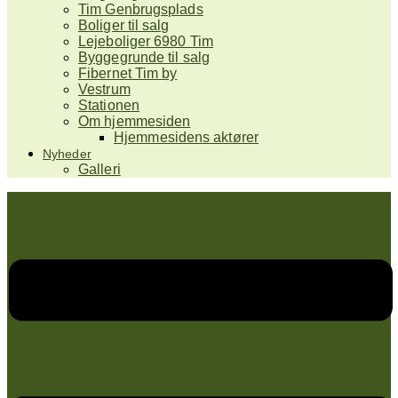
Tim Genbrugsplads
Boliger til salg
Lejeboliger 6980 Tim
Byggegrunde til salg
Fibernet Tim by
Vestrum
Stationen
Om hjemmesiden
Hjemmesidens aktører
Nyheder
Galleri