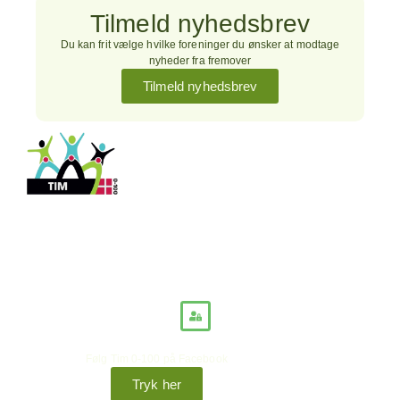
Tilmeld nyhedsbrev
Du kan frit vælge hvilke foreninger du ønsker at modtage
nyheder fra fremover
Tilmeld nyhedsbrev
Hjemmeside administrator
+45 26 79 35 68
ywnwa@hotmail.dk
Hold dig opdateret
Følg Tim 0-100 på Facebook
Tryk her