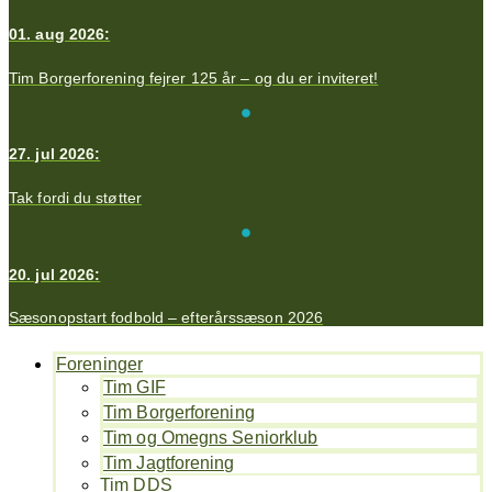
01. aug 2026:
Tim Borgerforening fejrer 125 år – og du er inviteret!
27. jul 2026:
Tak fordi du støtter
20. jul 2026:
Sæsonopstart fodbold – efterårssæson 2026
Foreninger
Tim GIF
Tim Borgerforening
Tim og Omegns Seniorklub
Tim Jagtforening
Tim DDS