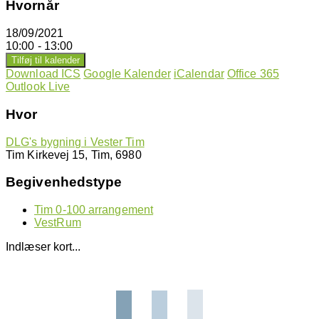
Hvornår
18/09/2021
10:00 - 13:00
Tilføj til kalender
Download ICS
Google Kalender
iCalendar
Office 365
Outlook Live
Hvor
DLG's bygning i Vester Tim
Tim Kirkevej 15, Tim, 6980
Begivenhedstype
Tim 0-100 arrangement
VestRum
Indlæser kort...