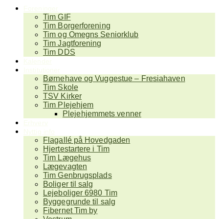
Foreninger
Tim GIF
Tim Borgerforening
Tim og Omegns Seniorklub
Tim Jagtforening
Tim DDS
Kalender
Institutioner
Børnehave og Vuggestue – Fresiahaven
Tim Skole
TSV Kirker
Tim Plejehjem
Plejehjemmets venner
Erhverv
Nyttig info
Flagallé på Hovedgaden
Hjertestartere i Tim
Tim Lægehus
Lægevagten
Tim Genbrugsplads
Boliger til salg
Lejeboliger 6980 Tim
Byggegrunde til salg
Fibernet Tim by