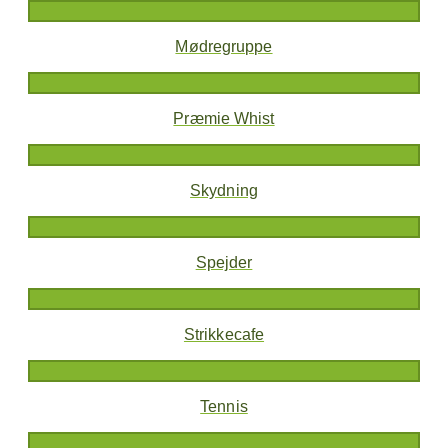
Mødregruppe
Præmie Whist
Skydning
Spejder
Strikkecafe
Tennis