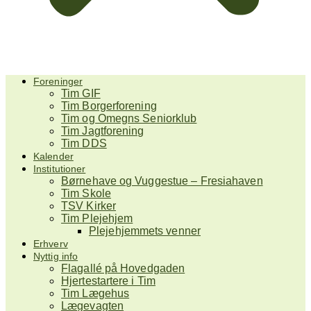
Foreninger
Tim GIF
Tim Borgerforening
Tim og Omegns Seniorklub
Tim Jagtforening
Tim DDS
Kalender
Institutioner
Børnehave og Vuggestue – Fresiahaven
Tim Skole
TSV Kirker
Tim Plejehjem
Plejehjemmets venner
Erhverv
Nyttig info
Flagallé på Hovedgaden
Hjertestartere i Tim
Tim Lægehus
Lægevagten