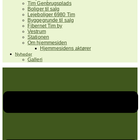
Tim Genbrugsplads
Boliger til salg
Lejeboliger 6980 Tim
Byggegrunde til salg
Fibernet Tim by
Vestrum
Stationen
Om hjemmesiden
Hjemmesidens aktører
Nyheder
Galleri