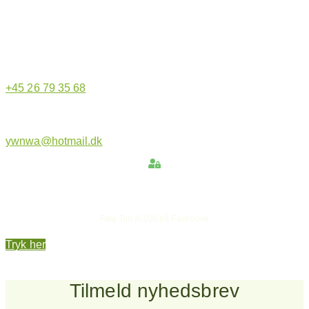
Hjemmeside administrator
+45 26 79 35 68
ywnwa@hotmail.dk
Hold dig opdateret
Følg Tim 0-100 på Facebook
Tryk her
Tilmeld nyhedsbrev