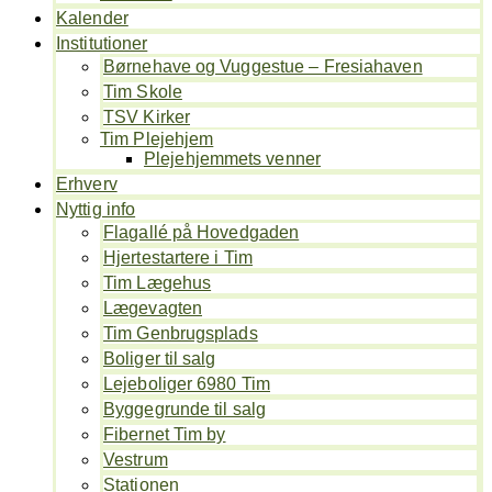
Kalender
Institutioner
Børnehave og Vuggestue – Fresiahaven
Tim Skole
TSV Kirker
Tim Plejehjem
Plejehjemmets venner
Erhverv
Nyttig info
Flagallé på Hovedgaden
Hjertestartere i Tim
Tim Lægehus
Lægevagten
Tim Genbrugsplads
Boliger til salg
Lejeboliger 6980 Tim
Byggegrunde til salg
Fibernet Tim by
Vestrum
Stationen