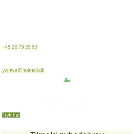
Hjemmeside administrator
+45 26 79 35 68
ywnwa@hotmail.dk
Hold dig opdateret
Følg Tim 0-100 på Facebook
Tryk her