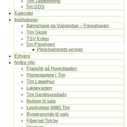
Tim Jagtforening
Tim DDS
Kalender
Institutioner
Børnehave og Vuggestue – Fresiahaven
Tim Skole
TSV Kirker
Tim Plejehjem
Plejehjemmets venner
Erhverv
Nyttig info
Flagallé på Hovedgaden
Hjertestartere i Tim
Tim Lægehus
Lægevagten
Tim Genbrugsplads
Boliger til salg
Lejeboliger 6980 Tim
Byggegrunde til salg
Fibernet Tim by