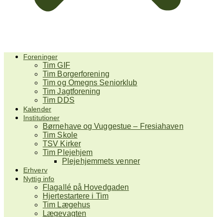
Foreninger
Tim GIF
Tim Borgerforening
Tim og Omegns Seniorklub
Tim Jagtforening
Tim DDS
Kalender
Institutioner
Børnehave og Vuggestue – Fresiahaven
Tim Skole
TSV Kirker
Tim Plejehjem
Plejehjemmets venner
Erhverv
Nyttig info
Flagallé på Hovedgaden
Hjertestartere i Tim
Tim Lægehus
Lægevagten