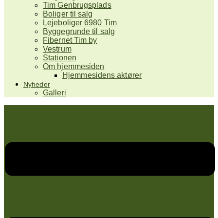
Tim Genbrugsplads
Boliger til salg
Lejeboliger 6980 Tim
Byggegrunde til salg
Fibernet Tim by
Vestrum
Stationen
Om hjemmesiden
Hjemmesidens aktører
Nyheder
Galleri