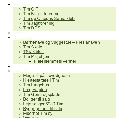
Foreninger
Tim GIF
Tim Borgerforening
Tim og Omegns Seniorklub
Tim Jagtforening
Tim DDS
Kalender
Institutioner
Børnehave og Vuggestue – Fresiahaven
Tim Skole
TSV Kirker
Tim Plejehjem
Plejehjemmets venner
Erhverv
Nyttig info
Flagallé på Hovedgaden
Hjertestartere i Tim
Tim Lægehus
Lægevagten
Tim Genbrugsplads
Boliger til salg
Lejeboliger 6980 Tim
Byggegrunde til salg
Fibernet Tim by