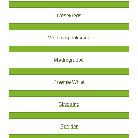
Læsekreds
Motion og boksning
Mødregruppe
Præmie Whist
Skydning
Spejder