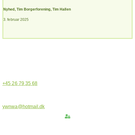
Nyhed
,
Tim Borgerforening
,
Tim Hallen
3. februar 2025
Hjemmeside administrator
+45 26 79 35 68
ywnwa@hotmail.dk
Hold dig opdateret