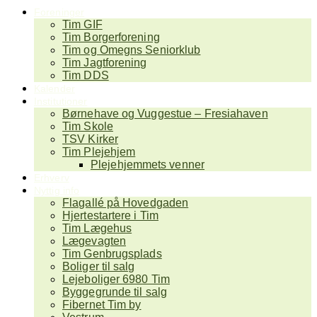
Foreninger
Tim GIF
Tim Borgerforening
Tim og Omegns Seniorklub
Tim Jagtforening
Tim DDS
Kalender
Institutioner
Børnehave og Vuggestue – Fresiahaven
Tim Skole
TSV Kirker
Tim Plejehjem
Plejehjemmets venner
Erhverv
Nyttig info
Flagallé på Hovedgaden
Hjertestartere i Tim
Tim Lægehus
Lægevagten
Tim Genbrugsplads
Boliger til salg
Lejeboliger 6980 Tim
Byggegrunde til salg
Fibernet Tim by