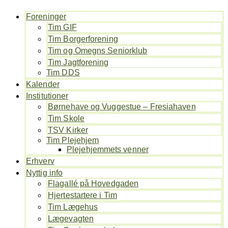
Foreninger
Tim GIF
Tim Borgerforening
Tim og Omegns Seniorklub
Tim Jagtforening
Tim DDS
Kalender
Institutioner
Børnehave og Vuggestue – Fresiahaven
Tim Skole
TSV Kirker
Tim Plejehjem
Plejehjemmets venner
Erhverv
Nyttig info
Flagallé på Hovedgaden
Hjertestartere i Tim
Tim Lægehus
Lægevagten