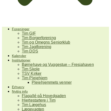
Foreninger
Tim GIF
Tim Borgerforening
Tim og Omegns Seniorklub
Tim Jagtforening
Tim DDS
Kalender
Institutioner
Børnehave og Vuggestue – Fresiahaven
Tim Skole
TSV Kirker
Tim Plejehjem
Plejehjemmets venner
Erhverv
Nyttig info
Flagallé på Hovedgaden
Hjertestartere i Tim
Tim Lægehus
Lægevagten