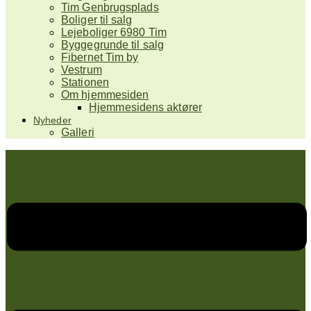
Tim Genbrugsplads
Boliger til salg
Lejeboliger 6980 Tim
Byggegrunde til salg
Fibernet Tim by
Vestrum
Stationen
Om hjemmesiden
Hjemmesidens aktører
Nyheder
Galleri