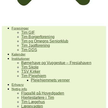
Foreninger
Tim GIF
Tim Borgerforening
Tim og Omegns Seniorklub
Tim Jagtforening
Tim DDS
Kalender
Institutioner
Børnehave og Vuggestue – Fresiahaven
Tim Skole
TSV Kirker
Tim Plejehjem
Plejehjemmets venner
Erhverv
Nyttig info
Flagallé på Hovedgaden
Hjertestartere i Tim
Tim Lægehus
Lægevagten