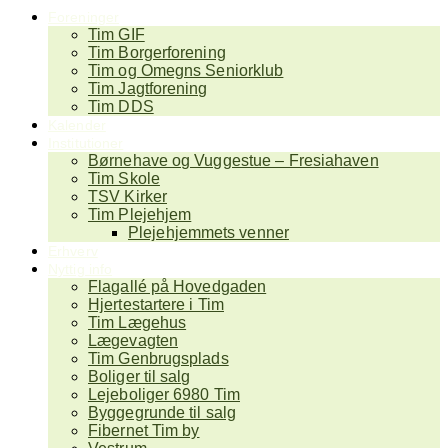
Foreninger
Tim GIF
Tim Borgerforening
Tim og Omegns Seniorklub
Tim Jagtforening
Tim DDS
Kalender
Institutioner
Børnehave og Vuggestue – Fresiahaven
Tim Skole
TSV Kirker
Tim Plejehjem
Plejehjemmets venner
Erhverv
Nyttig info
Flagallé på Hovedgaden
Hjertestartere i Tim
Tim Lægehus
Lægevagten
Tim Genbrugsplads
Boliger til salg
Lejeboliger 6980 Tim
Byggegrunde til salg
Fibernet Tim by