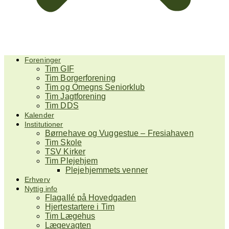
Foreninger
Tim GIF
Tim Borgerforening
Tim og Omegns Seniorklub
Tim Jagtforening
Tim DDS
Kalender
Institutioner
Børnehave og Vuggestue – Fresiahaven
Tim Skole
TSV Kirker
Tim Plejehjem
Plejehjemmets venner
Erhverv
Nyttig info
Flagallé på Hovedgaden
Hjertestartere i Tim
Tim Lægehus
Lægevagten