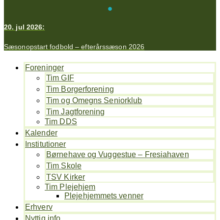
20. jul 2026:
Sæsonopstart fodbold – efterårssæson 2026
Foreninger
Tim GIF
Tim Borgerforening
Tim og Omegns Seniorklub
Tim Jagtforening
Tim DDS
Kalender
Institutioner
Børnehave og Vuggestue – Fresiahaven
Tim Skole
TSV Kirker
Tim Plejehjem
Plejehjemmets venner
Erhverv
Nyttig info