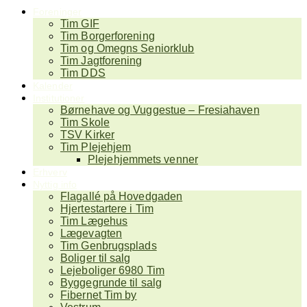
Foreninger
Tim GIF
Tim Borgerforening
Tim og Omegns Seniorklub
Tim Jagtforening
Tim DDS
Kalender
Institutioner
Børnehave og Vuggestue – Fresiahaven
Tim Skole
TSV Kirker
Tim Plejehjem
Plejehjemmets venner
Erhverv
Nyttig info
Flagallé på Hovedgaden
Hjertestartere i Tim
Tim Lægehus
Lægevagten
Tim Genbrugsplads
Boliger til salg
Lejeboliger 6980 Tim
Byggegrunde til salg
Fibernet Tim by