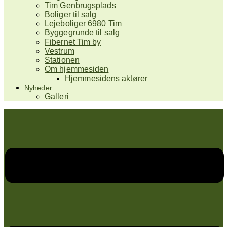
Tim Genbrugsplads
Boliger til salg
Lejeboliger 6980 Tim
Byggegrunde til salg
Fibernet Tim by
Vestrum
Stationen
Om hjemmesiden
Hjemmesidens aktører
Nyheder
Galleri