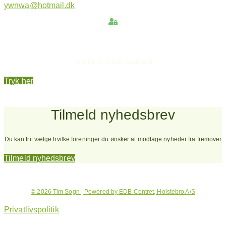
ywnwa@hotmail.dk
Hold dig opdateret
Følg Tim 0-100 på Facebook
Tryk her
Tilmeld nyhedsbrev
Du kan frit vælge hvilke foreninger du ønsker at modtage nyheder fra fremover
Tilmeld nyhedsbrev
© 2026 Tim Sogn | Powered by EDB Centret, Holstebro A/S
Privatlivspolitik