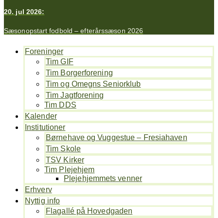
20. jul 2026:
Sæsonopstart fodbold – efterårssæson 2026
Foreninger
Tim GIF
Tim Borgerforening
Tim og Omegns Seniorklub
Tim Jagtforening
Tim DDS
Kalender
Institutioner
Børnehave og Vuggestue – Fresiahaven
Tim Skole
TSV Kirker
Tim Plejehjem
Plejehjemmets venner
Erhverv
Nyttig info
Flagallé på Hovedgaden