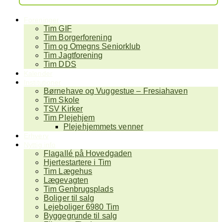
Foreninger
Tim GIF
Tim Borgerforening
Tim og Omegns Seniorklub
Tim Jagtforening
Tim DDS
Kalender
Institutioner
Børnehave og Vuggestue – Fresiahaven
Tim Skole
TSV Kirker
Tim Plejehjem
Plejehjemmets venner
Erhverv
Nyttig info
Flagallé på Hovedgaden
Hjertestartere i Tim
Tim Lægehus
Lægevagten
Tim Genbrugsplads
Boliger til salg
Lejeboliger 6980 Tim
Byggegrunde til salg