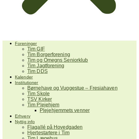
Foreninger
Tim GIF
Tim Borgerforening
Tim og Omegns Seniorklub
Tim Jagtforening
Tim DDS
Kalender
Institutioner
Børnehave og Vuggestue – Fresiahaven
Tim Skole
TSV Kirker
Tim Plejehjem
Plejehjemmets venner
Erhverv
Nyttig info
Flagallé på Hovedgaden
Hjertestartere i Tim
Tim Lægehus