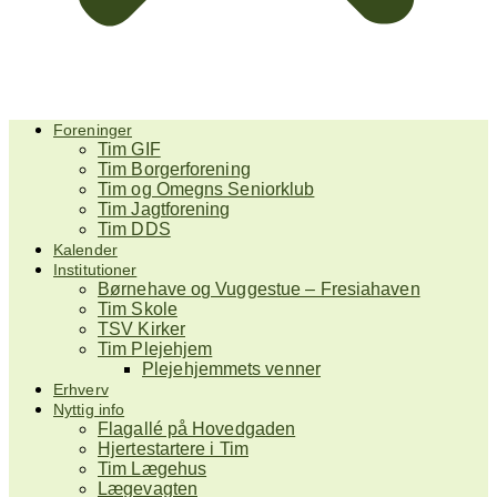
Foreninger
Tim GIF
Tim Borgerforening
Tim og Omegns Seniorklub
Tim Jagtforening
Tim DDS
Kalender
Institutioner
Børnehave og Vuggestue – Fresiahaven
Tim Skole
TSV Kirker
Tim Plejehjem
Plejehjemmets venner
Erhverv
Nyttig info
Flagallé på Hovedgaden
Hjertestartere i Tim
Tim Lægehus
Lægevagten