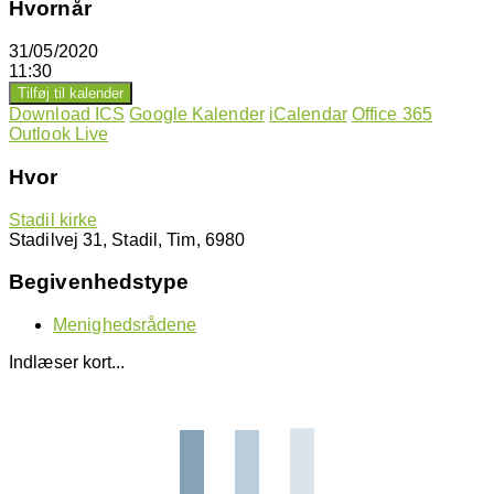
Hvornår
31/05/2020
11:30
Tilføj til kalender
Download ICS
Google Kalender
iCalendar
Office 365
Outlook Live
Hvor
Stadil kirke
Stadilvej 31, Stadil, Tim, 6980
Begivenhedstype
Menighedsrådene
Indlæser kort...