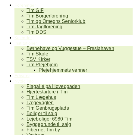
Foreninger
Tim GIF
Tim Borgerforening
Tim og Omegns Seniorklub
Tim Jagtforening
Tim DDS
Kalender
Institutioner
Børnehave og Vuggestue – Fresiahaven
Tim Skole
TSV Kirker
Tim Plejehjem
Plejehjemmets venner
Erhverv
Nyttig info
Flagallé på Hovedgaden
Hjertestartere i Tim
Tim Lægehus
Lægevagten
Tim Genbrugsplads
Boliger til salg
Lejeboliger 6980 Tim
Byggegrunde til salg
Fibernet Tim by