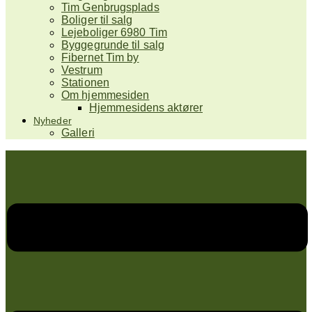
Tim Genbrugsplads
Boliger til salg
Lejeboliger 6980 Tim
Byggegrunde til salg
Fibernet Tim by
Vestrum
Stationen
Om hjemmesiden
Hjemmesidens aktører
Nyheder
Galleri