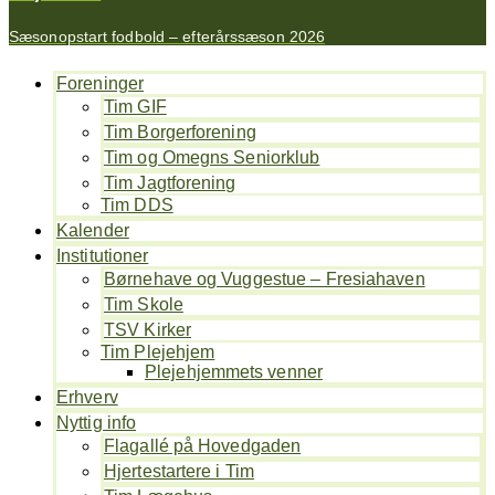
Sæsonopstart fodbold – efterårssæson 2026
Foreninger
Tim GIF
Tim Borgerforening
Tim og Omegns Seniorklub
Tim Jagtforening
Tim DDS
Kalender
Institutioner
Børnehave og Vuggestue – Fresiahaven
Tim Skole
TSV Kirker
Tim Plejehjem
Plejehjemmets venner
Erhverv
Nyttig info
Flagallé på Hovedgaden
Hjertestartere i Tim