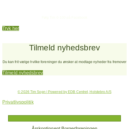
Hold dig opdateret
Følg Tim 0-100 på Facebook
Tryk her
Tilmeld nyhedsbrev
Du kan frit vælge hvilke foreninger du ønsker at modtage nyheder fra fremover
Tilmeld nyhedsbrev
© 2026 Tim Sogn | Powered by EDB Centret, Holstebro A/S
Privatlivspolitik
Årskontingent Borgerforeningen