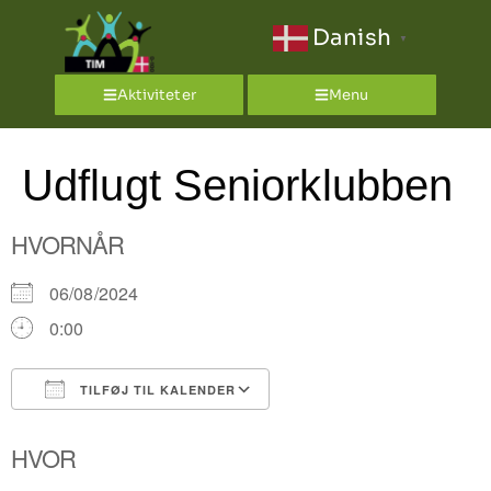
Danish
▼
Aktiviteter
Menu
Udflugt Seniorklubben
HVORNÅR
06/08/2024
0:00
TILFØJ TIL KALENDER
Download ICS
Google Kalender
HVOR