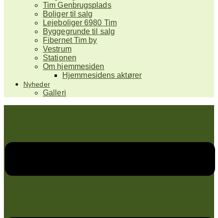
Tim Genbrugsplads
Boliger til salg
Lejeboliger 6980 Tim
Byggegrunde til salg
Fibernet Tim by
Vestrum
Stationen
Om hjemmesiden
Hjemmesidens aktører
Nyheder
Galleri