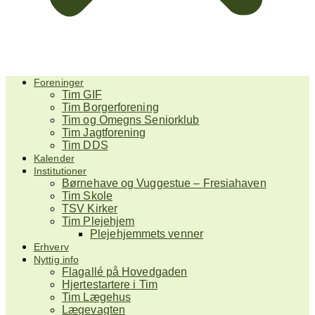
Foreninger
Tim GIF
Tim Borgerforening
Tim og Omegns Seniorklub
Tim Jagtforening
Tim DDS
Kalender
Institutioner
Børnehave og Vuggestue – Fresiahaven
Tim Skole
TSV Kirker
Tim Plejehjem
Plejehjemmets venner
Erhverv
Nyttig info
Flagallé på Hovedgaden
Hjertestartere i Tim
Tim Lægehus
Lægevagten