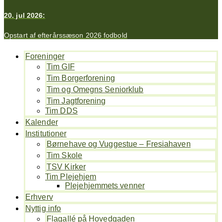
20. jul 2026:
Opstart af efterårssæson 2026 fodbold
Foreninger
Tim GIF
Tim Borgerforening
Tim og Omegns Seniorklub
Tim Jagtforening
Tim DDS
Kalender
Institutioner
Børnehave og Vuggestue – Fresiahaven
Tim Skole
TSV Kirker
Tim Plejehjem
Plejehjemmets venner
Erhverv
Nyttig info
Flagallé på Hovedgaden