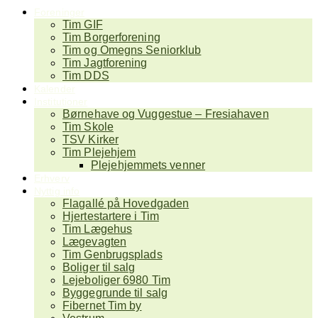
Foreninger
Tim GIF
Tim Borgerforening
Tim og Omegns Seniorklub
Tim Jagtforening
Tim DDS
Kalender
Institutioner
Børnehave og Vuggestue – Fresiahaven
Tim Skole
TSV Kirker
Tim Plejehjem
Plejehjemmets venner
Erhverv
Nyttig info
Flagallé på Hovedgaden
Hjertestartere i Tim
Tim Lægehus
Lægevagten
Tim Genbrugsplads
Boliger til salg
Lejeboliger 6980 Tim
Byggegrunde til salg
Fibernet Tim by