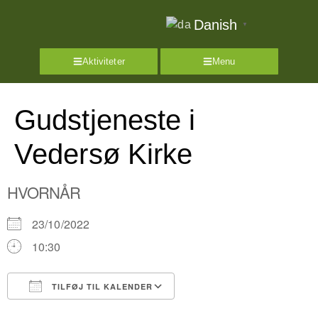
Danish
▼
Aktiviteter
Menu
Gudstjeneste i
Vedersø Kirke
HVORNÅR
23/10/2022
10:30
TILFØJ TIL KALENDER
Download ICS
Google Kalender