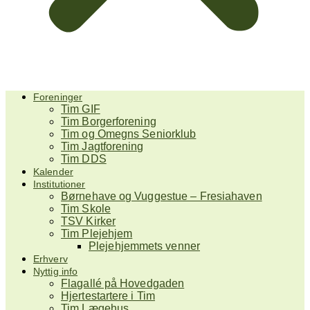
Foreninger
Tim GIF
Tim Borgerforening
Tim og Omegns Seniorklub
Tim Jagtforening
Tim DDS
Kalender
Institutioner
Børnehave og Vuggestue – Fresiahaven
Tim Skole
TSV Kirker
Tim Plejehjem
Plejehjemmets venner
Erhverv
Nyttig info
Flagallé på Hovedgaden
Hjertestartere i Tim
Tim Lægehus