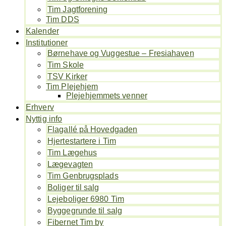
Tim Jagtforening
Tim DDS
Kalender
Institutioner
Børnehave og Vuggestue – Fresiahaven
Tim Skole
TSV Kirker
Tim Plejehjem
Plejehjemmets venner
Erhverv
Nyttig info
Flagallé på Hovedgaden
Hjertestartere i Tim
Tim Lægehus
Lægevagten
Tim Genbrugsplads
Boliger til salg
Lejeboliger 6980 Tim
Byggegrunde til salg
Fibernet Tim by