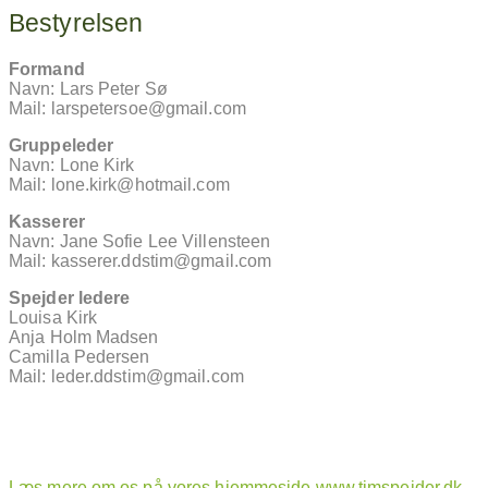
Bestyrelsen
Formand
Navn: Lars Peter Sø
Mail: larspetersoe@gmail.com
Gruppeleder
Navn: Lone Kirk
Mail: lone.kirk@hotmail.com
Kasserer
Navn: Jane Sofie Lee Villensteen
Mail: kasserer.ddstim@gmail.com
Spejder ledere
Louisa Kirk
Anja Holm Madsen
Camilla Pedersen
Mail: leder.ddstim@gmail.com
Læs mere om os på vores hjemmeside
www.timspejder.dk