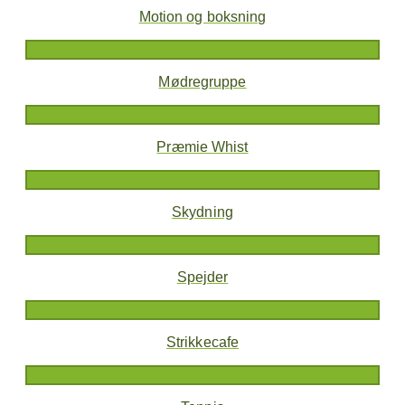
Motion og boksning
Mødregruppe
Præmie Whist
Skydning
Spejder
Strikkecafe