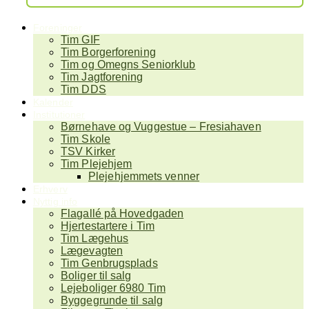
Foreninger
Tim GIF
Tim Borgerforening
Tim og Omegns Seniorklub
Tim Jagtforening
Tim DDS
Kalender
Institutioner
Børnehave og Vuggestue – Fresiahaven
Tim Skole
TSV Kirker
Tim Plejehjem
Plejehjemmets venner
Erhverv
Nyttig info
Flagallé på Hovedgaden
Hjertestartere i Tim
Tim Lægehus
Lægevagten
Tim Genbrugsplads
Boliger til salg
Lejeboliger 6980 Tim
Byggegrunde til salg