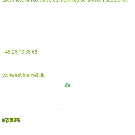
Hjemmeside administrator
+45 26 79 35 68
ywnwa@hotmail.dk
Hold dig opdateret
Følg Tim 0-100 på Facebook
Tryk her