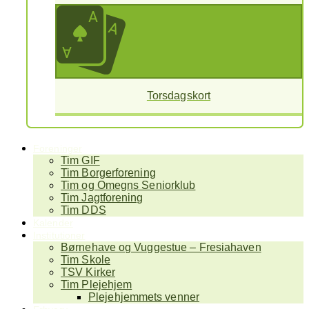
Torsdagskort
Foreninger
Tim GIF
Tim Borgerforening
Tim og Omegns Seniorklub
Tim Jagtforening
Tim DDS
Kalender
Institutioner
Børnehave og Vuggestue – Fresiahaven
Tim Skole
TSV Kirker
Tim Plejehjem
Plejehjemmets venner