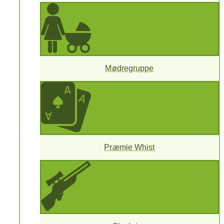
Mødregruppe
Præmie Whist