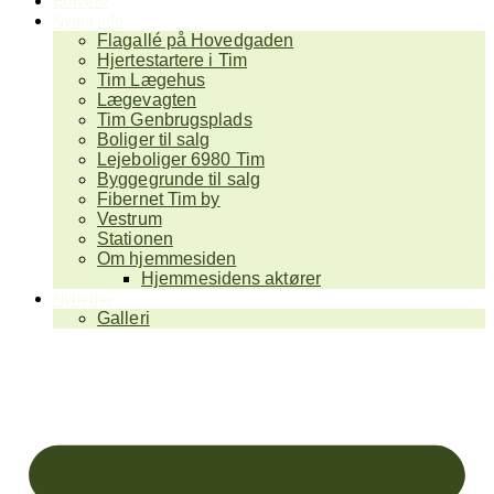
Erhverv
Nyttig info
Flagallé på Hovedgaden
Hjertestartere i Tim
Tim Lægehus
Lægevagten
Tim Genbrugsplads
Boliger til salg
Lejeboliger 6980 Tim
Byggegrunde til salg
Fibernet Tim by
Vestrum
Stationen
Om hjemmesiden
Hjemmesidens aktører
Nyheder
Galleri