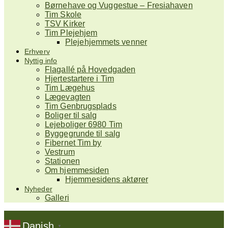
Børnehave og Vuggestue – Fresiahaven
Tim Skole
TSV Kirker
Tim Plejehjem
Plejehjemmets venner
Erhverv
Nyttig info
Flagallé på Hovedgaden
Hjertestartere i Tim
Tim Lægehus
Lægevagten
Tim Genbrugsplads
Boliger til salg
Lejeboliger 6980 Tim
Byggegrunde til salg
Fibernet Tim by
Vestrum
Stationen
Om hjemmesiden
Hjemmesidens aktører
Nyheder
Galleri
Danish
▼