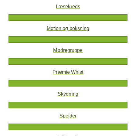
Læsekreds
Motion og boksning
Mødregruppe
Præmie Whist
Skydning
Spejder