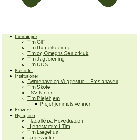
Foreninger
Tim GIF
Tim Borgerforening
Tim og Omegns Seniorklub
Tim Jagtforening
Tim DDS
Kalender
Institutioner
Børnehave og Vuggestue – Fresiahaven
Tim Skole
TSV Kirker
Tim Plejehjem
Plejehjemmets venner
Erhverv
Nyttig info
Flagallé på Hovedgaden
Hjertestartere i Tim
Tim Lægehus
Lægevagten