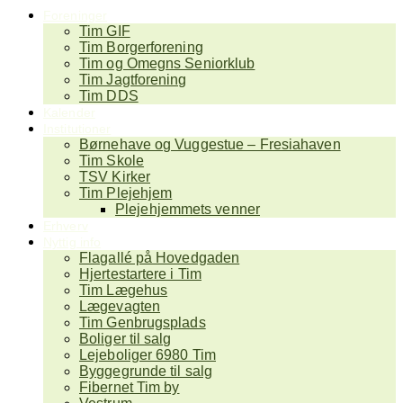
Foreninger
Tim GIF
Tim Borgerforening
Tim og Omegns Seniorklub
Tim Jagtforening
Tim DDS
Kalender
Institutioner
Børnehave og Vuggestue – Fresiahaven
Tim Skole
TSV Kirker
Tim Plejehjem
Plejehjemmets venner
Erhverv
Nyttig info
Flagallé på Hovedgaden
Hjertestartere i Tim
Tim Lægehus
Lægevagten
Tim Genbrugsplads
Boliger til salg
Lejeboliger 6980 Tim
Byggegrunde til salg
Fibernet Tim by