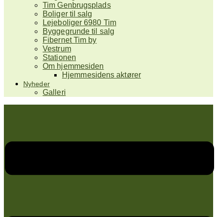
Tim Genbrugsplads
Boliger til salg
Lejeboliger 6980 Tim
Byggegrunde til salg
Fibernet Tim by
Vestrum
Stationen
Om hjemmesiden
Hjemmesidens aktører
Nyheder
Galleri