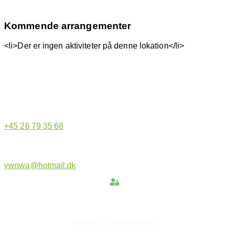
Kommende arrangementer
<li>Der er ingen aktiviteter på denne lokation</li>
Hjemmeside administrator
+45 26 79 35 68
ywnwa@hotmail.dk
Hold dig opdateret
Følg Tim 0-100 på Facebook