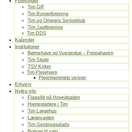
Foreninger
Tim GIF
Tim Borgerforening
Tim og Omegns Seniorklub
Tim Jagtforening
Tim DDS
Kalender
Institutioner
Børnehave og Vuggestue – Fresiahaven
Tim Skole
TSV Kirker
Tim Plejehjem
Plejehjemmets venner
Erhverv
Nyttig info
Flagallé på Hovedgaden
Hjertestartere i Tim
Tim Lægehus
Lægevagten
Tim Genbrugsplads
Boliger til salg